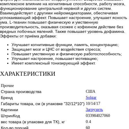
комплексное влияние на когнитивные способности, работу мозга,
функционирование центральной нервной и других систем.
Взаимодействует с другими нейромедиаторами, обеспечивая
успокаивающий эффект. Повышает настроение, улучшает ясность
ума. L-теанин повышает физическую и умственную
производительность, оказывая схожее с кофеином действие без
вредных побочных явлений. Также повышает уровень дофамина.
Эффекты от приёма добавки:
Улучшает когнитивные функции, память, концентрацию;
Защищает мозг и ЦНС от воздействия стресса;
Повышает умственную и физическую работоспособность;
Улучшает настроение, повышает мотивацию;
Имеет комплексный тонизирующий эффект.
ХАРАКТЕРИСТИКИ
Прочие
Страна производства
США
Бренд
Solgar
Габариты товара, см (в упаковке "32/12*10")
10/14/17
Картинки
Загрузить
ШтрихКод
033984027060
вес товара (в упаковке для ТК), кг
0.4
Кол-во порций
60