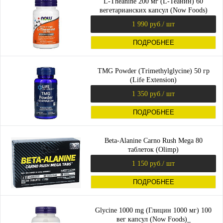
L-Theanine 200 мг (L-Теанин) 60
вегетарианских капсул (Now Foods)
1 990 руб.
/ шт
ПОДРОБНЕЕ
TMG Powder (Trimethylglycine) 50 гр
(Life Extension)
1 350 руб.
/ шт
ПОДРОБНЕЕ
Beta-Alanine Carno Rush Mega 80
таблеток (Olimp)
1 150 руб.
/ шт
ПОДРОБНЕЕ
Glycine 1000 mg (Глицин 1000 мг) 100
вег капсул (Now Foods)_