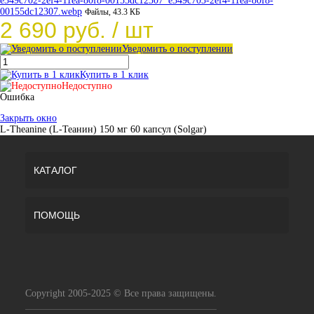
e349c702-2ef4-11ea-80f8-00155dc12307_e349c703-2ef4-11ea-80f8-
00155dc12307.webp
Файлы, 43.3 КБ
2 690 руб.
/ шт
Уведомить о поступлении
Купить в 1 клик
Недоступно
Ошибка
Закрыть окно
L-Theanine (L-Теанин) 150 мг 60 капсул (Solgar)
КАТАЛОГ
ПОМОЩЬ
Copyright 2005-2025 © Все права защищены.