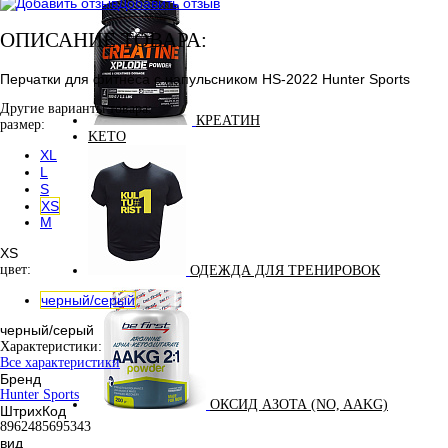
Добавить отзыв
ОПИСАНИЕ ТОВАРА:
Перчатки для фитнеса с напульсником HS-2022 Hunter Sports
Другие варианты товара:
КРЕАТИН
размер:
KETO
XL
L
S
XS
M
XS
цвет:
ОДЕЖДА ДЛЯ ТРЕНИРОВОК
черный/серый
черный/серый
Характеристики:
Все характеристики
Бренд
Hunter Sports
ОКСИД АЗОТА (NO, AAKG)
ШтрихКод
8962485695343
вид