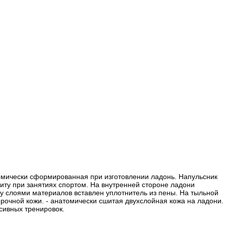
атомически сформированная при изготовлении ладонь. Напульсник
ту при занятиях спортом. На внутренней стороне ладони
жду слоями материалов вставлен уплотнитель из пены. На тыльной
прочной кожи. - анатомически сшитая двухслойная кожа на ладони.
сивных тренировок.