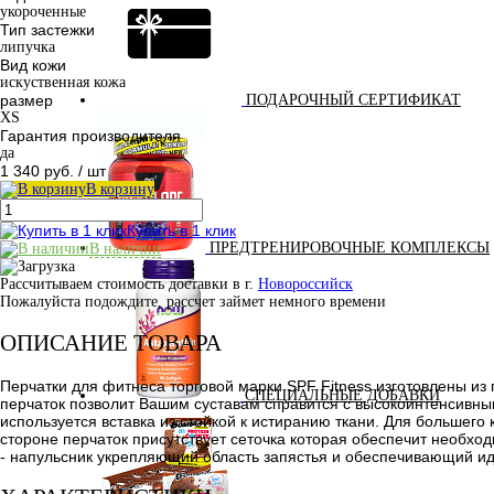
укороченные
Тип застежки
липучка
Вид кожи
искуственная кожа
размер
ПОДАРОЧНЫЙ СЕРТИФИКАТ
XS
Гарантия производителя
да
1 340 руб.
/ шт
В корзину
Купить в 1 клик
ПРЕДТРЕНИРОВОЧНЫЕ КОМПЛЕКСЫ
В наличии
Рассчитываем стоимость доставки в г.
Новороссийск
Пожалуйста подождите, рассчет займет немного времени
ОПИСАНИЕ ТОВАРА
Перчатки для фитнеса торговой марки SPF Fitness изготовлены из
СПЕЦИАЛЬНЫЕ ДОБАВКИ
перчаток позволит Вашим суставам справится с высокоинтенсивны
используется вставка из стойкой к истиранию ткани. Для большего
стороне перчаток присутствует сеточка которая обеспечит необхо
- напульсник укрепляющий область запястья и обеспечивающий иде