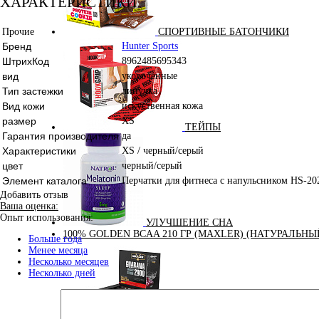
ХАРАКТЕРИСТИКИ
Прочие
СПОРТИВНЫЕ БАТОНЧИКИ
Бренд
Hunter Sports
ШтрихКод
8962485695343
вид
укороченные
Тип застежки
липучка
Вид кожи
искуственная кожа
размер
XS
ТЕЙПЫ
Гарантия производителя
да
Характеристики
XS / черный/серый
цвет
черный/серый
Элемент каталога
Перчатки для фитнеса с напульсником HS-202
Добавить отзыв
Ваша оценка:
Опыт использования:
УЛУЧШЕНИЕ СНА
100% GOLDEN BCAA 210 ГР (MAXLER) (НАТУРАЛЬНЫ
Больше года
Менее месяца
Несколько месяцев
Несколько дней