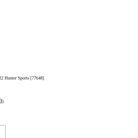
2 Hunter Sports [77648]
Й)