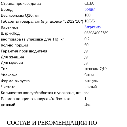
Страна производства
США
Бренд
Solgar
Вес коэнзим Q10, мг
100
Габариты товара, см (в упаковке "32/12*10")
10/6/6
Картинки
Загрузить
ШтрихКод
033984005389
вес товара (в упаковке для ТК), кг
0.2
Кол-во порций
60
Гарантия производителя
да
Для женщин
да
Для мужчин
да
Тип
коэнзим Q10
Упаковка
банка
Форма выпуска
капсулы
Чистота
чистый
Количество капсул/таблеток в упаковке, шт.
60
Размер порции в капсулах/таблетках
1
детский
Нет
СОСТАВ И РЕКОМЕНДАЦИИ ПО