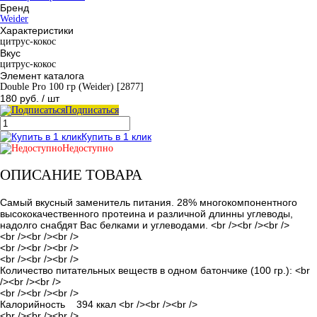
Бренд
Weider
Характеристики
цитрус-кокос
Вкус
цитрус-кокос
Элемент каталога
Double Pro 100 гр (Weider) [2877]
180 руб.
/ шт
Подписаться
Купить в 1 клик
Недоступно
ОПИСАНИЕ ТОВАРА
Самый вкусный заменитель питания. 28% многокомпонентного
высококачественного протеина и различной длинны углеводы,
надолго снабдят Вас белками и углеводами. <br /><br /><br />
<br /><br /><br />
<br /><br /><br />
<br /><br /><br />
Количество питательных веществ в одном батончике (100 гр.): <br
/><br /><br />
<br /><br /><br />
Калорийность 394 ккал <br /><br /><br />
<br /><br /><br />