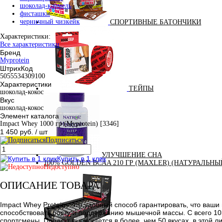
шоколад-кармель
фисташки
черничный чизкейк
СПОРТИВНЫЕ БАТОНЧИКИ
Характеристики:
Все характеристики
Бренд
Myprotein
ШтрихКод
5055534309100
Характеристики
ТЕЙПЫ
шоколад-кокос
Вкус
шоколад-кокос
Элемент каталога
Impact Whey 1000 гр (Myprotein) [3346]
1 450 руб.
/ шт
Подписаться
УЛУЧШЕНИЕ СНА
Купить в 1 клик
100% GOLDEN BCAA 210 ГР (MAXLER) (НАТУРАЛЬНЫ
Недоступно
ОПИСАНИЕ ТОВАРА
Impact Whey Protein
- это удобный способ гарантировать, что ваши
способствовать росту и поддержанию мышечной массы. С всего 103
спортсмены. Продукт выпускается в более, чем 50 вкусах, в этой 