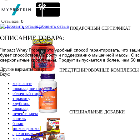
Отзывов: 0
Добавить отзыв
ПОДАРОЧНЫЙ СЕРТИФИКАТ
ОПИСАНИЕ ТОВАРА:
"Impact Whey Protein - это удобный способ гарантировать, что ва
будет способствовать росту и поддержанию мышечной массы. С все
сверхопытные спортсмены. Продукт выпускается в более, чем 50 вк
Другие варианты товара:
ПРЕДТРЕНИРОВОЧНЫЕ КОМПЛЕКСЫ
Вкус:
кофе латте
шоколадное пирожное
яблочный пирог
тирамису
клубника
шоколад
СПЕЦИАЛЬНЫЕ ДОБАВКИ
печенье-крем
ваниль
банан
шоколад-кокос
арахисовая нуга
кофе-карамель