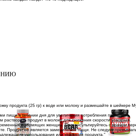
ЕНИЮ
ку продукта (25 гр) к воде или молоку и размешайте в шейкере M
ами пищи в течении дня для увеличения потребления протеина.
м растворять продукт в молоке для снижения скорости усвоения.
еременных и кормящих женщин. Проконсультируйтесь с врачом пер
те. Продукт не является заменителем пищи. Не следует превышат
надлежащего использования или хранения продукта."