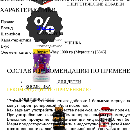
ЭНЕРГЕТИЧЕСКИЕ ДОБАВКИ
ХАРАКТЕРИСТИКИ
Прочие
Бренд
Myprotein
ШтрихКод
5055534309100
Характеристики
шоколад-кокос
УЦЕНКА
Вкус
шоколад-кокос
Элемент каталога
Impact Whey 1000 гр (Myprotein) [3346]
СОСТАВ И РЕКОМЕНДАЦИИ ПО ПРИМЕН
ДЛЯ ДЕТЕЙ
КОСМЕТИКА
РЕКОМЕНДАЦИИ ПО ПРИМЕНЕНИЮ
АМИНОКИСЛОТЫ
"
Рекомендации по применению:
добавьте 1 большую мерную лож
минут перед тренировкой и/или после нее.
Как вариант, употребить в качестве перекуса или между прием
При употреблении в качества белка перед сном мы рекомендуе
Внимание: продукт не предназначен для лиц моложе 18 лет, б
Меры предосторожности: хранить в недоступном для детей мес
ответственности за любой вред, причинённый в результате не