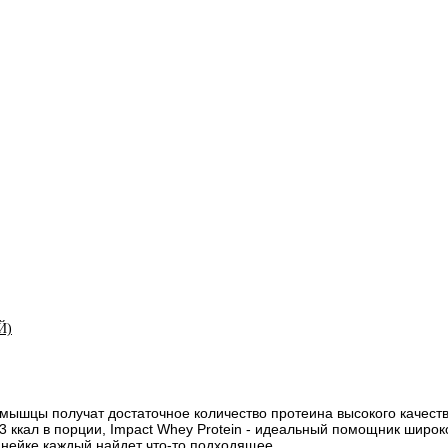
Й)
 мышцы получат достаточное количество протеина высокого качеств
 ккал в порции, Impact Whey Protein - идеальный помощник широко
линейке каждый найдет что-то подходящее.