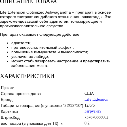
ОПИСАНИЕ ТОВАРА
Life Extension Optimized Ashwagandha – препарат, в основе
которого экстракт «индийского женьшеня», ашваганды. Это
зарекомендовавший себя адаптоген, тонизирующее и
противовоспалительное средство.
Препарат оказывает следующее действие:
адаптоген;
противовоспалительный эффект;
повышение иммунитета и выносливости;
увеличение либидо;
может стабилизировать настроение и предотвратить
заболевания мозга.
ХАРАКТЕРИСТИКИ
Прочие
Страна производства
США
Бренд
Life Extension
Габариты товара, см (в упаковке "32/12*10")
12/6/6
Картинки
Загрузить
ШтрихКод
737870888062
вес товара (в упаковке для ТК), кг
0.2