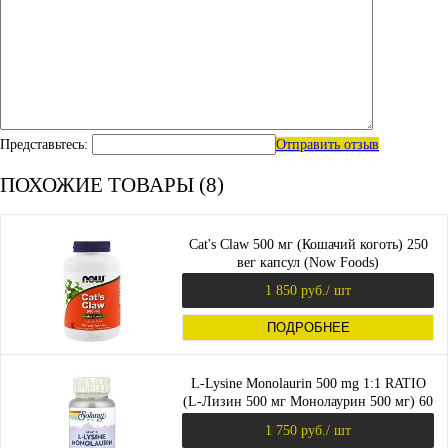
Представьтесь:
Отправить отзыв
ПОХОЖИЕ ТОВАРЫ (8)
Cat's Claw 500 мг (Кошачий коготь) 250
вег капсул (Now Foods)
1 850 руб.
/ шт
ПОДРОБНЕЕ
L-Lysine Monolaurin 500 mg 1:1 RATIO
(L-Лизин 500 мг Монолаурин 500 мг) 60
вег капсул (Solaray)_
1 750 руб.
/ шт