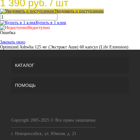
1 390 руб.
/ шт
Уведомить о поступлении
Купить в 1 клик
Недоступно
Ошибка
Закрыть окно
Optimized Ashwha 125 мг (Экстракт Ашв) 60 капсул (Life Extension)
КАТАЛОГ
ПОМОЩЬ
Copyright 2005-2025 © Все права защищены.
г. Новороссийск, ул. Южная, д. 21