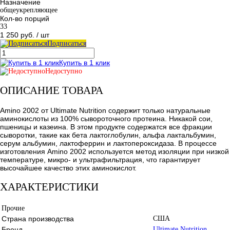
Назначение
общеукрепляющее
Кол-во порций
33
1 250 руб.
/ шт
Подписаться
Купить в 1 клик
Недоступно
ОПИСАНИЕ ТОВАРА
Amino 2002 от Ultimate Nutrition содержит только натуральные
аминокислоты из 100% сывороточного протеина. Никакой сои,
пшеницы и казеина. В этом продукте содержатся все фракции
сыворотки, такие как бета лактоглобулин, альфа лактальбумин,
серум альбумин, лактоферрин и лактопероксидаза. В процессе
изготовления Amino 2002 используется метод изоляции при низкой
температуре, микро- и ультрафильтрация, что гарантирует
высочайшее качество этих аминокислот.
ХАРАКТЕРИСТИКИ
Прочие
Страна производства
США
Бренд
Ultimate Nutrition