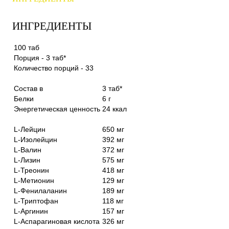
ИНГРЕДИЕНТЫ
100 таб
Порция - 3 таб*
Количество порций - 33
Состав в
3 таб*
Белки
6 г
Энергетическая ценность
24 ккал
L-Лейцин
650 мг
L-Изолейцин
392 мг
L-Валин
372 мг
L-Лизин
575 мг
L-Треонин
418 мг
L-Метионин
129 мг
L-Фенилаланин
189 мг
L-Триптофан
118 мг
L-Аргинин
157 мг
L-Аспарагиновая кислота
326 мг