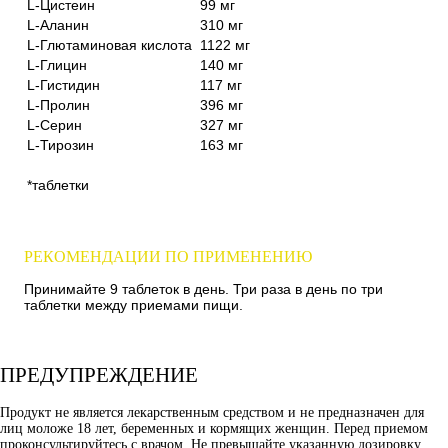
L-Цистеин
99 мг
L-Аланин
310 мг
L-Глютаминовая кислота
1122 мг
L-Глицин
140 мг
L-Гистидин
117 мг
L-Пролин
396 мг
L-Серин
327 мг
L-Тирозин
163 мг
*таблетки
РЕКОМЕНДАЦИИ ПО ПРИМЕНЕНИЮ
Принимайте 9 таблеток в день. Три раза в день по три
таблетки между приемами пищи.
ПРЕДУПРЕЖДЕНИЕ
Продукт не является лекарственным средством и не предназначен для
лиц моложе 18 лет, беременных и кормящих женщин. Перед приемом
проконсультируйтесь с врачом. Не превышайте указанную дозировку.