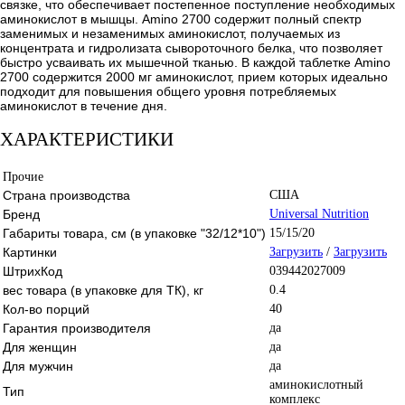
связке, что обеспечивает постепенное поступление необходимых
аминокислот в мышцы. Amino 2700 содержит полный спектр
заменимых и незаменимых аминокислот, получаемых из
концентрата и гидролизата сывороточного белка, что позволяет
быстро усваивать их мышечной тканью. В каждой таблетке Amino
2700 содержится 2000 мг аминокислот, прием которых идеально
подходит для повышения общего уровня потребляемых
аминокислот в течение дня.
ХАРАКТЕРИСТИКИ
Прочие
Страна производства
США
Бренд
Universal Nutrition
Габариты товара, см (в упаковке "32/12*10")
15/15/20
Картинки
Загрузить
/
Загрузить
ШтрихКод
039442027009
вес товара (в упаковке для ТК), кг
0.4
Кол-во порций
40
Гарантия производителя
да
Для женщин
да
Для мужчин
да
аминокислотный
Тип
комплекс