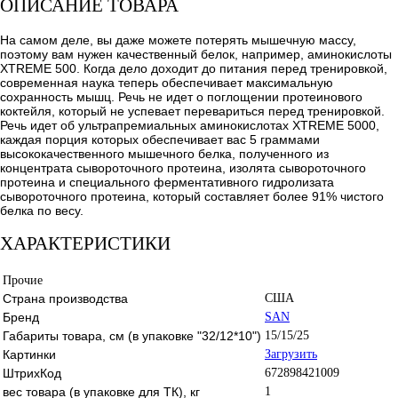
ОПИСАНИЕ ТОВАРА
На самом деле, вы даже можете потерять мышечную массу,
поэтому вам нужен качественный белок, например, аминокислоты
XTREME 500. Когда дело доходит до питания перед тренировкой,
современная наука теперь обеспечивает максимальную
сохранность мышц. Речь не идет о поглощении протеинового
коктейля, который не успевает перевариться перед тренировкой.
Речь идет об ультрапремиальных аминокислотах XTREME 5000,
каждая порция которых обеспечивает вас 5 граммами
высококачественного мышечного белка, полученного из
концентрата сывороточного протеина, изолята сывороточного
протеина и специального ферментативного гидролизата
сывороточного протеина, который составляет более 91% чистого
белка по весу.
ХАРАКТЕРИСТИКИ
Прочие
Страна производства
США
Бренд
SAN
Габариты товара, см (в упаковке "32/12*10")
15/15/25
Картинки
Загрузить
ШтрихКод
672898421009
вес товара (в упаковке для ТК), кг
1