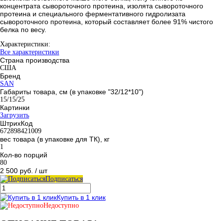
концентрата сывороточного протеина, изолята сывороточного
протеина и специального ферментативного гидролизата
сывороточного протеина, который составляет более 91% чистого
белка по весу.
Характеристики:
Все характеристики
Страна производства
США
Бренд
SAN
Габариты товара, см (в упаковке "32/12*10")
15/15/25
Картинки
Загрузить
ШтрихКод
672898421009
вес товара (в упаковке для ТК), кг
1
Кол-во порций
80
2 500 руб.
/ шт
Подписаться
Купить в 1 клик
Недоступно