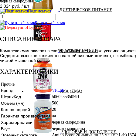
черная смородина
2 324 руб.
/ шт
ДИЕТИЧЕСКОЕ ПИТАНИЕ
Подписаться
Купить в 1 клик
Недоступно
ОПИСАНИЕ ТОВАРА
Комплекс аминокислот в свободной форме и легко усваивающихся 
ЖИРОСЖИГАТЕЛИ
Содержит высокое количество важнейших аминокислот, в комбинац
чистой мышечной массы.
ХАРАКТЕРИСТИКИ
Прочие
Бренд
VPLab
ЗМА (ZMA)
ШтрихКод
5060255350591
Объем (мл)
500
Кол-во порций
20
Гарантия производителя
да
Характеристики
черная смородина
Вкус
черная смородина
ЗДОРОВЬЕ И ДОЛГОЛЕТИЕ
Элемент каталога
Amino Boost 20 ампул по 25 мл (VP Lab) [374