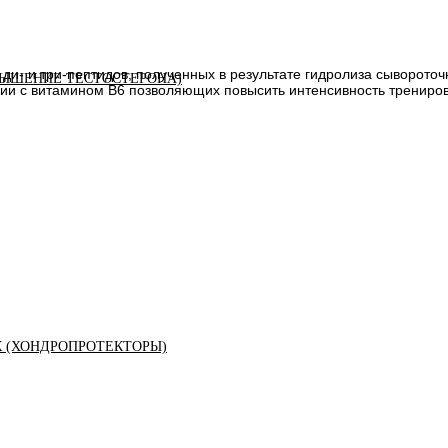
ди- и три-пептидов, полученных в результате гидролиза сыворото
ЫШЕНИЕ ТЕСТОСТЕРОНА)
ии с витамином В6 позволяющих повысить интенсивность тренировк
К (ХОНДРОПРОТЕКТОРЫ)