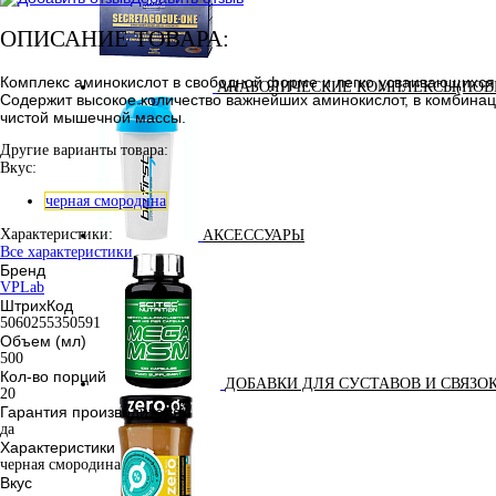
ОПИСАНИЕ ТОВАРА:
Комплекс аминокислот в свободной форме и легко усваивающихся 
АНАБОЛИЧЕСКИЕ КОМПЛЕКСЫ(ПОВ
Содержит высокое количество важнейших аминокислот, в комбинац
чистой мышечной массы.
Другие варианты товара:
Вкус:
черная смородина
Характеристики:
АКСЕССУАРЫ
Все характеристики
Бренд
VPLab
ШтрихКод
5060255350591
Объем (мл)
500
Кол-во порций
ДОБАВКИ ДЛЯ СУСТАВОВ И СВЯЗО
20
Гарантия производителя
да
Характеристики
черная смородина
Вкус