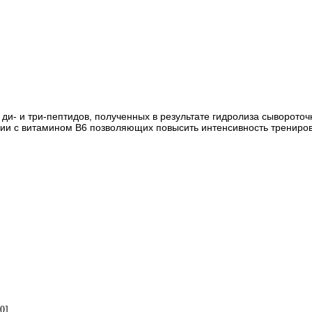
ди- и три-пептидов, полученных в результате гидролиза сыворото
ии с витамином В6 позволяющих повысить интенсивность тренировк
0]