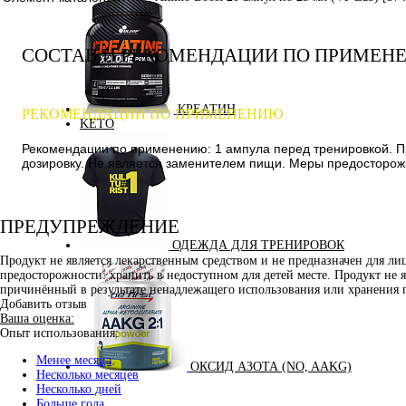
СОСТАВ И РЕКОМЕНДАЦИИ ПО ПРИМЕН
КРЕАТИН
РЕКОМЕНДАЦИИ ПО ПРИМЕНЕНИЮ
KETO
Рекомендации по применению: 1 ампула перед тренировкой. 
дозировку. Не является заменителем пищи. Меры предосторожно
ПРЕДУПРЕЖДЕНИЕ
ОДЕЖДА ДЛЯ ТРЕНИРОВОК
Продукт не является лекарственным средством и не предназначен для л
предосторожности: хранить в недоступном для детей месте. Продукт не 
причинённый в результате ненадлежащего использования или хранения 
Добавить отзыв
Ваша оценка:
Опыт использования:
Менее месяца
ОКСИД АЗОТА (NO, AAKG)
Несколько месяцев
Несколько дней
Больше года