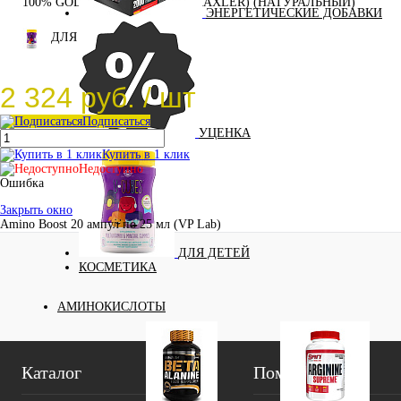
100% GOLDEN BCAA 210 ГР (MAXLER) (НАТУРАЛЬНЫЙ)
ЭНЕРГЕТИЧЕСКИЕ ДОБАВКИ
ДЛЯ ДЕТЕЙ
2 324 руб.
/ шт
Подписаться
УЦЕНКА
Купить в 1 клик
Недоступно
Ошибка
Закрыть окно
Amino Boost 20 ампул по 25 мл (VP Lab)
ДЛЯ ДЕТЕЙ
КОСМЕТИКА
АМИНОКИСЛОТЫ
Каталог
Помощь