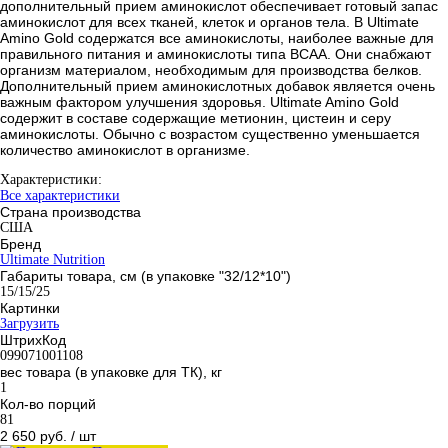
дополнительный прием аминокислот обеспечивает готовый запас
аминокислот для всех тканей, клеток и органов тела. В Ultimate
Amino Gold содержатся все аминокислоты, наиболее важные для
правильного питания и аминокислоты типа BCAA. Они снабжают
организм материалом, необходимым для производства белков.
Дополнительный прием аминокислотных добавок является очень
важным фактором улучшения здоровья. Ultimate Amino Gold
содержит в составе содержащие метионин, цистеин и серу
аминокислоты. Обычно с возрастом существенно уменьшается
количество аминокислот в организме.
Характеристики:
Все характеристики
Страна производства
США
Бренд
Ultimate Nutrition
Габариты товара, см (в упаковке "32/12*10")
15/15/25
Картинки
Загрузить
ШтрихКод
099071001108
вес товара (в упаковке для ТК), кг
1
Кол-во порций
81
2 650 руб.
/ шт