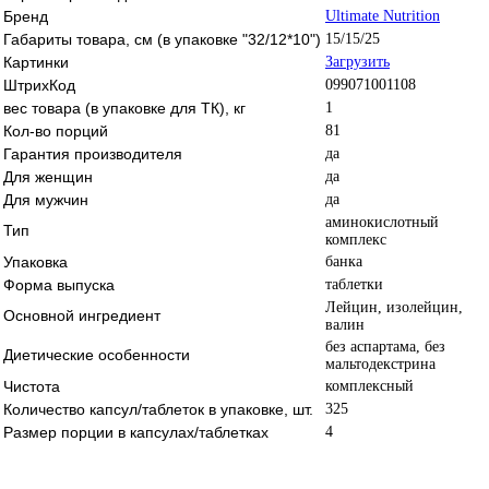
Бренд
Ultimate Nutrition
Габариты товара, см (в упаковке "32/12*10")
15/15/25
Картинки
Загрузить
ШтрихКод
099071001108
вес товара (в упаковке для ТК), кг
1
Кол-во порций
81
Гарантия производителя
да
Для женщин
да
Для мужчин
да
аминокислотный
Тип
комплекс
Упаковка
банка
Форма выпуска
таблетки
Лейцин, изолейцин,
Основной ингредиент
валин
без аспартама, без
Диетические особенности
мальтодекстрина
Чистота
комплексный
Количество капсул/таблеток в упаковке, шт.
325
Размер порции в капсулах/таблетках
4