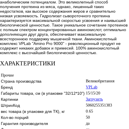
анаболическим потенциалом. Это великолепный способ
получения протеина из мяса, однако, лишенный таких
недостатков, как высокое содержания жиров и сравнительно
низкая усвояемость. Гидролизат сывороточного протеина
характеризуется максимальной скоростью усвоения и наивысшей
биологической ценностью. Такое уникальное сочетание протеинов
с полным спектром концентрированных аминокислот, оптимально
дополняющих друг друга, обеспечивает максимальную
всестороннюю поддержку мышечной ткани. Аминокислотный
комплекс VPLab "Amino Pro 9000" - революционный продукт не
содержит никаких добавок и примесей. 100% аминокислотный
комплекс с высочайшей биологической ценностью.
ХАРАКТЕРИСТИКИ
Прочие
Страна производства
Великобритания
Бренд
VPLab
Габариты товара, см (в упаковке "32/12*10")
15/15/20
Картинки
Загрузить
ШтрихКод
5060255351383
вес товара (в упаковке для ТК), кг
0.65
Кол-во порций
50
Гарантия производителя
да