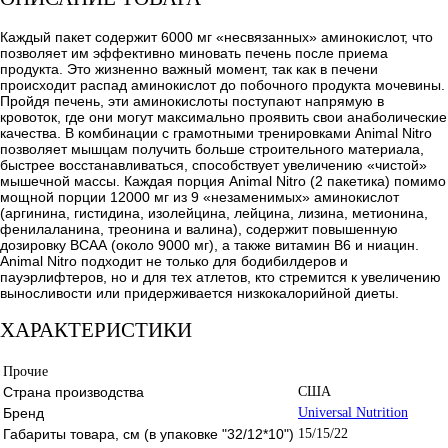
Каждый пакет содержит 6000 мг «несвязанных» аминокислот, что
позволяет им эффективно миновать печень после приема
продукта. Это жизненно важный момент, так как в печени
происходит распад аминокислот до побочного продукта мочевины.
Пройдя печень, эти аминокислоты поступают напрямую в
кровоток, где они могут максимально проявить свои анаболические
качества. В комбинации с грамотными тренировками Animal Nitro
позволяет мышцам получить больше строительного материала,
быстрее восстанавливаться, способствует увеличению «чистой»
мышечной массы. Каждая порция Animal Nitro (2 пакетика) помимо
мощной порции 12000 мг из 9 «незаменимых» аминокислот
(аргинина, гистидина, изолейцина, лейцина, лизина, метионина,
фенилаланина, треонина и валина), содержит повышенную
дозировку ВСАА (около 9000 мг), а также витамин В6 и ниацин.
Animal Nitro подходит не только для бодибилдеров и
пауэрлифтеров, но и для тех атлетов, кто стремится к увеличению
выносливости или придерживается низкокалорийной диеты.
ХАРАКТЕРИСТИКИ
Прочие
Страна производства
США
Бренд
Universal Nutrition
Габариты товара, см (в упаковке "32/12*10")
15/15/22