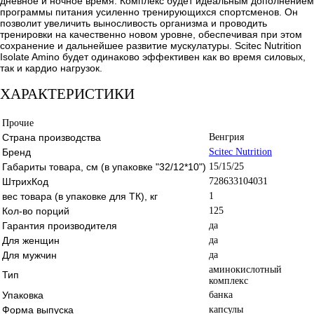
дневное и ночное время. Комплекс будет идеальным дополнением
программы питания усиленно тренирующихся спортсменов. Он
позволит увеличить выносливость организма и проводить
тренировки на качественно новом уровне, обеспечивая при этом
сохранение и дальнейшее развитие мускулатуры. Scitec Nutrition
Isolate Amino будет одинаково эффективен как во время силовых,
так и кардио нагрузок.
ХАРАКТЕРИСТИКИ
Прочие
Страна производства
Венгрия
Бренд
Scitec Nutrition
Габариты товара, см (в упаковке "32/12*10")
15/15/25
ШтрихКод
728633104031
вес товара (в упаковке для ТК), кг
1
Кол-во порций
125
Гарантия производителя
да
Для женщин
да
Для мужчин
да
аминокислотный
Тип
комплекс
Упаковка
банка
Форма выпуска
капсулы