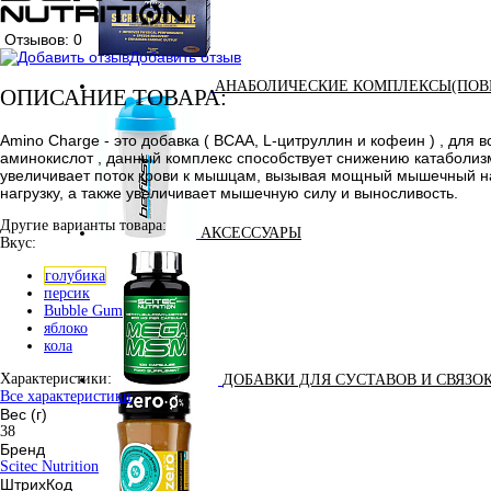
Отзывов: 0
Добавить отзыв
АНАБОЛИЧЕСКИЕ КОМПЛЕКСЫ(ПОВ
ОПИСАНИЕ ТОВАРА:
Amino Charge - это добавка ( BCAA, L-цитруллин и кофеин ) , для 
аминокислот , данный комплекс способствует снижению катаболиз
увеличивает поток крови к мышцам, вызывая мощный мышечный на
нагрузку, а также увеличивает мышечную силу и выносливость.
Другие варианты товара:
АКСЕССУАРЫ
Вкус:
голубика
персик
Bubble Gum
яблоко
кола
Характеристики:
ДОБАВКИ ДЛЯ СУСТАВОВ И СВЯЗО
Все характеристики
Вес (г)
38
Бренд
Scitec Nutrition
ШтрихКод