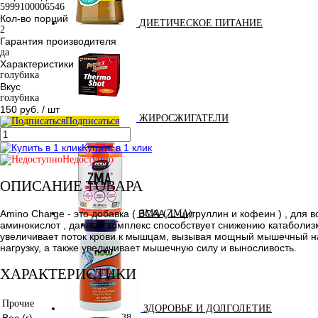
5999100006546
Кол-во порций
ДИЕТИЧЕСКОЕ ПИТАНИЕ
2
Гарантия производителя
да
Характеристики
голубика
Вкус
голубика
150 руб.
/ шт
ЖИРОСЖИГАТЕЛИ
Подписаться
Купить в 1 клик
Недоступно
ОПИСАНИЕ ТОВАРА
Amino Charge - это добавка ( BCAA, L-цитруллин и кофеин ) , для 
ЗМА (ZMA)
аминокислот , данный комплекс способствует снижению катаболиз
увеличивает поток крови к мышцам, вызывая мощный мышечный на
нагрузку, а также увеличивает мышечную силу и выносливость.
ХАРАКТЕРИСТИКИ
Прочие
ЗДОРОВЬЕ И ДОЛГОЛЕТИЕ
Вес (г)
38