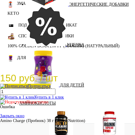
ЗМА (ZMA)
ЭНЕРГЕТИЧЕСКИЕ ДОБАВКИ
KETO
ПОДАРОЧНЫЙ СЕРТИФИКАТ
СПОРТИВНЫЕ БАТОНЧИКИ
УЦЕНКА
100% GOLDEN BCAA 210 ГР (MAXLER) (НАТУРАЛЬНЫЙ)
ДЛЯ ДЕТЕЙ
150 руб.
/ шт
ДЛЯ ДЕТЕЙ
Подписаться
КОСМЕТИКА
Купить в 1 клик
Недоступно
АМИНОКИСЛОТЫ
Ошибка
Закрыть окно
Amino Charge (Пробник) 38 г (Scitec Nutrition)