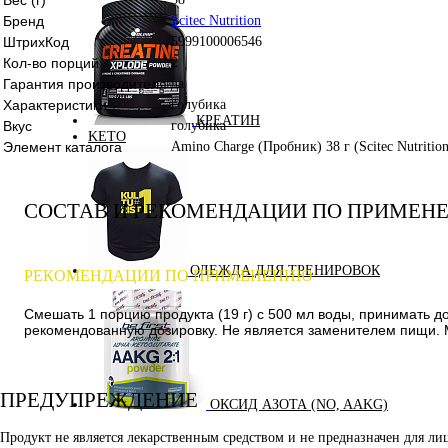
Бренд
Scitec Nutrition
ШтрихКод
5999100006546
Кол-во порций
2
Гарантия производителя
да
Характеристики
голубика
КРЕАТИН
Вкус
голубика
KETO
Элемент каталога
Amino Charge (Пробник) 38 г (Scitec Nutrition
СОСТАВ И РЕКОМЕНДАЦИИ ПО ПРИМЕН
ОДЕЖДА ДЛЯ ТРЕНИРОВОК
РЕКОМЕНДАЦИИ ПО ПРИМЕНЕНИЮ
Смешать 1 порцию продукта (19 г) с 500 мл воды, принимать 
рекомендованную дозировку. Не является заменителем пищи. М
ПРЕДУПРЕЖДЕНИЕ
ОКСИД АЗОТА (NO, AAKG)
Продукт не является лекарственным средством и не предназначен для л