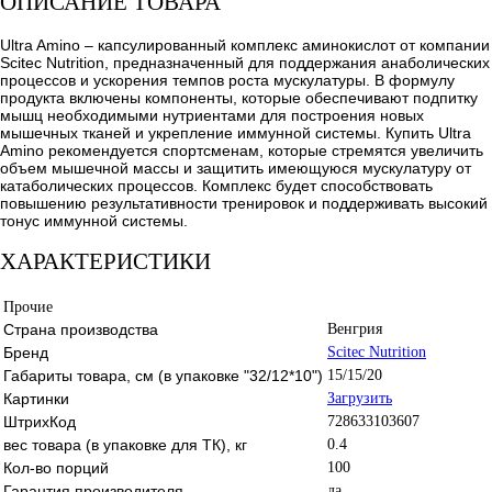
ОПИСАНИЕ ТОВАРА
Ultra Amino – капсулированный комплекс аминокислот от компании
Scitec Nutrition, предназначенный для поддержания анаболических
процессов и ускорения темпов роста мускулатуры. В формулу
продукта включены компоненты, которые обеспечивают подпитку
мышц необходимыми нутриентами для построения новых
мышечных тканей и укрепление иммунной системы. Купить Ultra
Amino рекомендуется спортсменам, которые стремятся увеличить
объем мышечной массы и защитить имеющуюся мускулатуру от
катаболических процессов. Комплекс будет способствовать
повышению результативности тренировок и поддерживать высокий
тонус иммунной системы.
ХАРАКТЕРИСТИКИ
Прочие
Страна производства
Венгрия
Бренд
Scitec Nutrition
Габариты товара, см (в упаковке "32/12*10")
15/15/20
Картинки
Загрузить
ШтрихКод
728633103607
вес товара (в упаковке для ТК), кг
0.4
Кол-во порций
100
Гарантия производителя
да