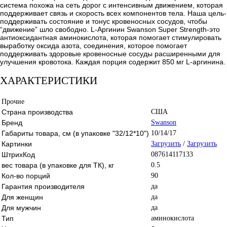
система похожа на сеть дорог с интенсивным движением, которая
поддерживает связь и скорость всех компонентов тела. Наша цель-
поддерживать состояние и тонус кровеносных сосудов, чтобы
“движение” шло свободно. L-Аргинин Swanson Super Strength-это
антиоксидантная аминокислота, которая помогает стимулировать
выработку оксида азота, соединения, которое помогает
поддерживать здоровые кровеносные сосуды расширенными для
улучшения кровотока. Каждая порция содержит 850 мг L-аргинина.
ХАРАКТЕРИСТИКИ
Прочие
Страна производства
США
Бренд
Swanson
Габариты товара, см (в упаковке "32/12*10")
10/14/17
Картинки
Загрузить
/
Загрузить
ШтрихКод
087614117133
вес товара (в упаковке для ТК), кг
0.5
Кол-во порций
90
Гарантия производителя
да
Для женщин
да
Для мужчин
да
Тип
аминокислота