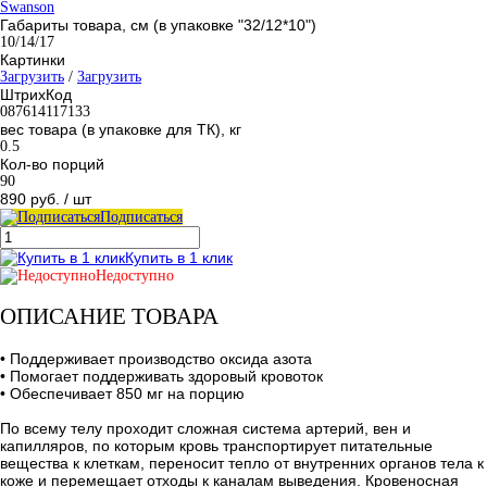
Swanson
Габариты товара, см (в упаковке "32/12*10")
10/14/17
Картинки
Загрузить
/
Загрузить
ШтрихКод
087614117133
вес товара (в упаковке для ТК), кг
0.5
Кол-во порций
90
890 руб.
/ шт
Подписаться
Купить в 1 клик
Недоступно
ОПИСАНИЕ ТОВАРА
• Поддерживает производство оксида азота
• Помогает поддерживать здоровый кровоток
• Обеспечивает 850 мг на порцию
По всему телу проходит сложная система артерий, вен и
капилляров, по которым кровь транспортирует питательные
вещества к клеткам, переносит тепло от внутренних органов тела к
коже и перемещает отходы к каналам выведения. Кровеносная