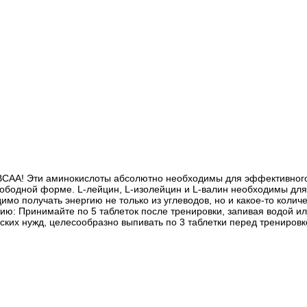
т ВСАА! Эти аминокислоты абсолютно необходимы для эффективног
ободной форме. L-лейцин, L-изолейцин и L-валин необходимы для 
имо получать энергию не только из углеводов, но и какое-то колич
ию: Принимайте по 5 таблеток после тренировки, запивая водой 
ких нужд, целесообразно выпивать по 3 таблетки перед тренировк