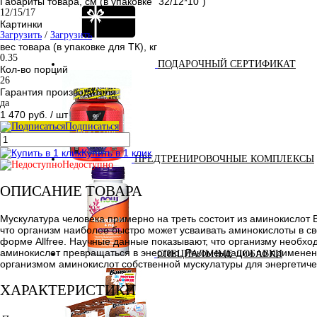
Габариты товара, см (в упаковке "32/12*10")
12/15/17
Картинки
Загрузить
/
Загрузить
вес товара (в упаковке для ТК), кг
0.35
ПОДАРОЧНЫЙ СЕРТИФИКАТ
Кол-во порций
26
Гарантия производителя
да
1 470 руб.
/ шт
Подписаться
Купить в 1 клик
ПРЕДТРЕНИРОВОЧНЫЕ КОМПЛЕКСЫ
Недоступно
ОПИСАНИЕ ТОВАРА
Мускулатура человека примерно на треть состоит из аминокисло
что организм наиболее быстро может усваивать аминокислоты в св
форме Allfree. Научные данные показывают, что организму необход
аминокислот превращаться в энергию. Рекомендации по применен
СПЕЦИАЛЬНЫЕ ДОБАВКИ
организмом аминокислот собственной мускулатуры для энергетичес
ХАРАКТЕРИСТИКИ