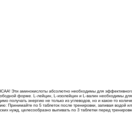
т ВСАА! Эти аминокислоты абсолютно необходимы для эффективног
ободной форме. L-лейцин, L-изолейцин и L-валин необходимы для 
имо получать энергию не только из углеводов, но и какое-то колич
ию: Принимайте по 5 таблеток после тренировки, запивая водой 
ких нужд, целесообразно выпивать по 3 таблетки перед тренировк