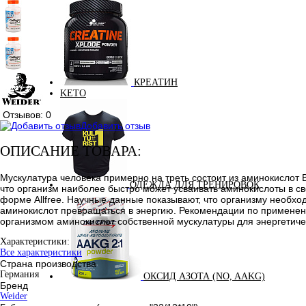
КРЕАТИН
KETO
Отзывов: 0
Добавить отзыв
ОПИСАНИЕ ТОВАРА:
Мускулатура человека примерно на треть состоит из аминокисло
ОДЕЖДА ДЛЯ ТРЕНИРОВОК
что организм наиболее быстро может усваивать аминокислоты в св
форме Allfree. Научные данные показывают, что организму необход
аминокислот превращаться в энергию. Рекомендации по применен
организмом аминокислот собственной мускулатуры для энергетичес
Характеристики:
Все характеристики
Страна производства
Германия
ОКСИД АЗОТА (NO, AAKG)
Бренд
Weider