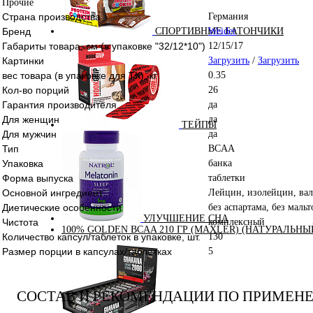
Прочие
Страна производства
Германия
Бренд
Weider
СПОРТИВНЫЕ БАТОНЧИКИ
Габариты товара, см (в упаковке "32/12*10")
12/15/17
Картинки
Загрузить
/
Загрузить
вес товара (в упаковке для ТК), кг
0.35
Кол-во порций
26
Гарантия производителя
да
Для женщин
да
ТЕЙПЫ
Для мужчин
да
Тип
BCAA
Упаковка
банка
Форма выпуска
таблетки
Основной ингредиент
Лейцин, изолейцин, ва
Диетические особенности
без аспартама, без маль
УЛУЧШЕНИЕ СНА
Чистота
комплексный
100% GOLDEN BCAA 210 ГР (MAXLER) (НАТУРАЛЬНЫ
Количество капсул/таблеток в упаковке, шт.
130
Размер порции в капсулах/таблетках
5
СОСТАВ И РЕКОМЕНДАЦИИ ПО ПРИМЕН