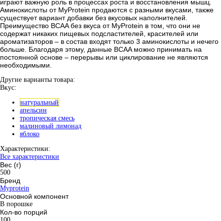
играют важную роль в процессах роста и восстановления мышц.
Аминокислоты от MyProtein продаются с разными вкусами, также
существует вариант добавки без вкусовых наполнителей.
Преимущество BCAA без вкуса от MyProtein в том, что они не
содержат никаких пищевых подсластителей, красителей или
ароматизаторов – в состав входят только 3 аминокислоты и нечего
больше. Благодаря этому, данные BCAA можно принимать на
постоянной основе – перерывы или циклирование не являются
необходимыми.
Другие варианты товара:
Вкус:
натуральный
апельсин
тропическая смесь
малиновый лимонад
яблоко
Характеристики:
Все характеристики
Вес (г)
500
Бренд
Myprotein
Основной компонент
В порошке
Кол-во порций
100