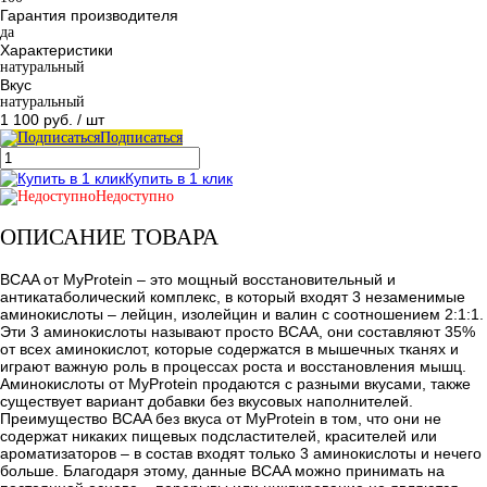
Гарантия производителя
да
Характеристики
натуральный
Вкус
натуральный
1 100 руб.
/ шт
Подписаться
Купить в 1 клик
Недоступно
ОПИСАНИЕ ТОВАРА
BCAA от MyProtein – это мощный восстановительный и
антикатаболический комплекс, в который входят 3 незаменимые
аминокислоты – лейцин, изолейцин и валин с соотношением 2:1:1.
Эти 3 аминокислоты называют просто BCAA, они составляют 35%
от всех аминокислот, которые содержатся в мышечных тканях и
играют важную роль в процессах роста и восстановления мышц.
Аминокислоты от MyProtein продаются с разными вкусами, также
существует вариант добавки без вкусовых наполнителей.
Преимущество BCAA без вкуса от MyProtein в том, что они не
содержат никаких пищевых подсластителей, красителей или
ароматизаторов – в состав входят только 3 аминокислоты и нечего
больше. Благодаря этому, данные BCAA можно принимать на