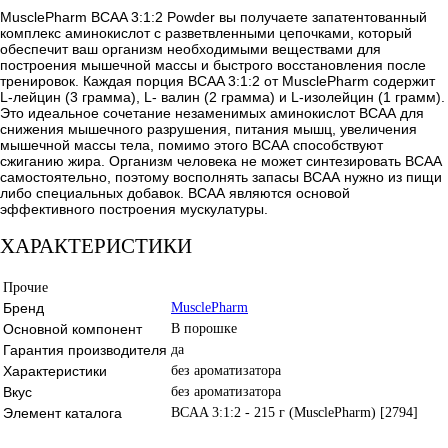
MusclePharm BCAA 3:1:2 Powder вы получаете запатентованный
комплекс аминокислот с разветвленными цепочками, который
обеспечит ваш организм необходимыми веществами для
построения мышечной массы и быстрого восстановления после
тренировок. Каждая порция BCAA 3:1:2 от MusclePharm содержит
L-лейцин (3 грамма), L- валин (2 грамма) и L-изолейцин (1 грамм).
Это идеальное сочетание незаменимых аминокислот ВСАА для
снижения мышечного разрушения, питания мышц, увеличения
мышечной массы тела, помимо этого ВСАА способствуют
сжиганию жира. Организм человека не может синтезировать ВСАА
самостоятельно, поэтому восполнять запасы ВСАА нужно из пищи
либо специальных добавок. ВСАА являются основой
эффективного построения мускулатуры.
ХАРАКТЕРИСТИКИ
Прочие
Бренд
MusclePharm
Основной компонент
В порошке
Гарантия производителя
да
Характеристики
без ароматизатора
Вкус
без ароматизатора
Элемент каталога
BCAA 3:1:2 - 215 г (MusclePharm) [2794]