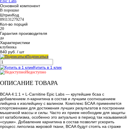
Epic Labs
Основной компонент
В порошке
ШтрихКод
091131279274
Кол-во порций
20
Гарантия производителя
да
Характеристики
клубника
840 руб.
/ шт
Подписаться
Купить в 1 клик
Недоступно
ОПИСАНИЕ ТОВАРА
BCAA 4:1:1 + L-Carnitine Epic Labs — крутейшие бсаа с
добавлением л-карнитина в состав и лучшим соотношением
лийцина к изолейцину с валином. Комплекс БСАА применяется
спортсменами для достижения лучших результатов в построении
мышечной массы и силы. Часто их прием необходим для защиты
от катаболизма, особенно это актуально в период так называемой
«сушки». Добавление карнитина в состав позволит ускорить
процесс липолиза жировой ткани, BCAA будут стоять на страже