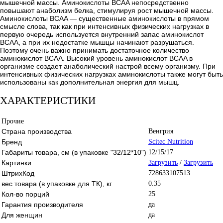
мышечной массы. Аминокислоты BCAA непосредственно
повышают анаболизм белка, стимулируя рост мышечной массы.
Аминокислоты BCAA — существенные аминокислоты в прямом
смысле слова, так как при интенсивных физических нагрузках в
первую очередь используется внутренний запас аминокислот
BCAA, а при их недостатке мышцы начинают разрушаться.
Поэтому очень важно принимать достаточное количество
аминокислот BCAA. Высокий уровень аминокислот BCAA в
организме создает анаболический настрой всему организму. При
интенсивных физических нагрузках аминокислоты также могут быть
использованы как дополнительная энергия для мышц.
ХАРАКТЕРИСТИКИ
Прочие
Страна производства
Венгрия
Бренд
Scitec Nutrition
Габариты товара, см (в упаковке "32/12*10")
12/15/17
Картинки
Загрузить
/
Загрузить
ШтрихКод
728633107513
вес товара (в упаковке для ТК), кг
0.35
Кол-во порций
25
Гарантия производителя
да
Для женщин
да