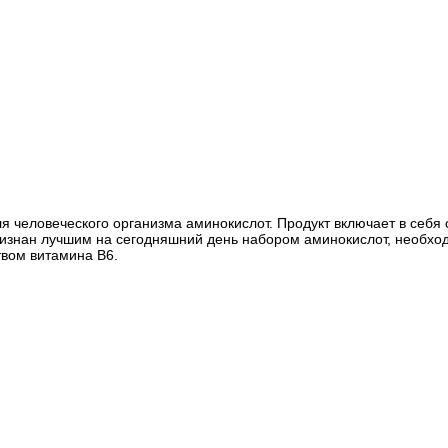
я человеческого организма аминокислот. Продукт включает в себ
признан лучшим на сегодняшний день набором аминокислот, необх
твом витамина В6.