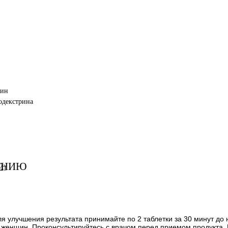
лин
тодекстрина
ЕНИЮ
Й)
ля улучшения результата принимайте по 2 таблетки за 30 минут до 
 женщин. Проконсультируйтесь с врачом перед приемом продукта.