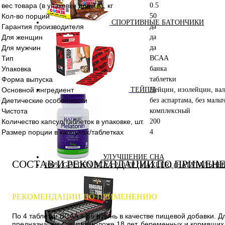
вес товара (в упаковке для ТК), кг
0.5
Кол-во порций
50
СПОРТИВНЫЕ БАТОНЧИКИ
Гарантия производителя
да
Для женщин
да
Для мужчин
да
Тип
BCAA
Упаковка
банка
Форма выпуска
таблетки
Основной ингредиент
Лейцин, изолейцин, ва
ТЕЙПЫ
Диетические особенности
без аспартама, без маль
Чистота
комплексный
Количество капсул/таблеток в упаковке, шт.
200
Размер порции в капсулах/таблетках
4
УЛУЧШЕНИЕ СНА
СОСТАВ И РЕКОМЕНДАЦИИ ПО ПРИМЕН
100% GOLDEN BCAA 210 ГР (MAXLER) (НАТУРАЛЬНЫ
РЕКОМЕНДАЦИИ ПО ПРИМЕНЕНИЮ
По 4 таблетки BCAA + B6 в день в качестве пищевой добавки. Д
предназначен для лиц моложе 18 лет, беременных и кормящих