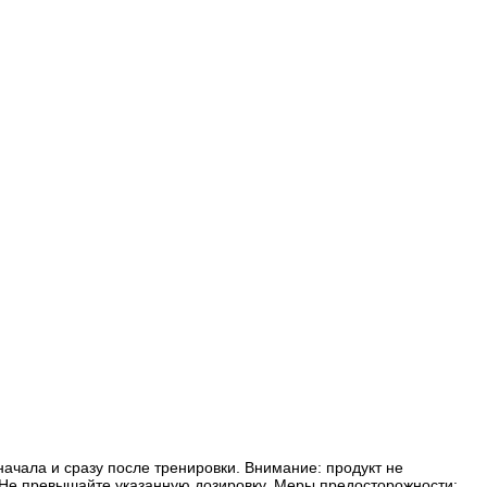
начала и сразу после тренировки. Внимание: продукт не
 Не превышайте указанную дозировку. Меры предосторожности: