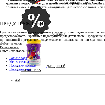
хранить в недоступном для детей месте. Продукт не является
ЭНЕРГЕТИЧЕСКИЕ ДОБАВКИ
причинённый в результате ненадлежащего использования или 
ПРЕДУПРЕЖДЕНИЕ
Продукт не является лекарственным средством и не предназначен для л
УЦЕНКА
предосторожности: хранить в недоступном для детей месте. Продукт не 
причинённый в результате ненадлежащего использования или хранения 
Добавить отзыв
Ваша оценка:
Опыт использования:
Больше года
Менее месяца
Несколько месяцев
ДЛЯ ДЕТЕЙ
Несколько дней
КОСМЕТИКА
АМИНОКИСЛОТЫ