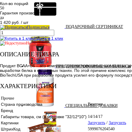
Кол-во порций
50
Гарантия производителя
да
1 420 руб.
/ шт
ПОДАРОЧНЫЙ СЕРТИФИКАТ
Подписаться
Купить в 1 клик
Недоступно
ОПИСАНИЕ ТОВАРА
Продукт BCAA+B6 – это комплекс девяти принципиально важных дл
ПРЕДТРЕНИРОВОЧНЫЕ КОМПЛЕКСЫ
выработки белка в мышечных тканях. По этой причине комплекс 
BioTechUSA при разработке продукта усилил его формулу посредс
ХАРАКТЕРИСТИКИ
Прочие
Страна производства
Венгрия
СПЕЦИАЛЬНЫЕ ДОБАВКИ
Бренд
Габариты товара, см (в упаковке "32/12*10")
14/14/17
Картинки
Загрузить
/
Загрузить
ШтрихКод
5999076204540