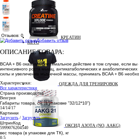
Отзывов: 0
КРЕАТИН
Добавить отзыв
KETO
ОПИСАНИЕ ТОВАРА:
BCAA + B6 оказывает оптимальное действие в том случае, если в
интенсивного роста мышц, антикатаболических и анаболитических 
силы и увеличение мышечной массы, принимать BCAA + B6 необхо
Характеристики:
ОДЕЖДА ДЛЯ ТРЕНИРОВОК
Все характеристики
Страна производства
Венгрия
Габариты товара, см (в упаковке "32/12*10")
14/14/17
Картинки
Загрузить
/
Загрузить
ШтрихКод
ОКСИД АЗОТА (NO, AAKG)
5999076204540
вес товара (в упаковке для ТК), кг
0.5