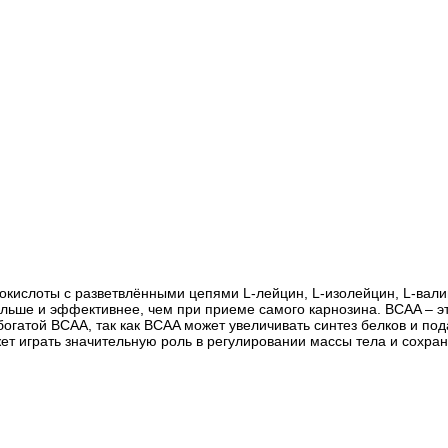
слоты с разветвлёнными цепями L-лейцин, L-изолейцин, L-валин и
льше и эффективнее, чем при приеме самого карнозина. BCAA – э
, богатой BCAA, так как BCAA может увеличивать синтез белков и 
жет играть значительную роль в регулировании массы тела и сохр