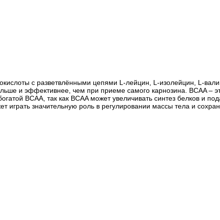
слоты с разветвлёнными цепями L-лейцин, L-изолейцин, L-валин и
льше и эффективнее, чем при приеме самого карнозина. BCAA – э
, богатой BCAA, так как BCAA может увеличивать синтез белков и 
жет играть значительную роль в регулировании массы тела и сохр