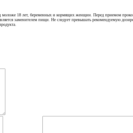
иц моложе 18 лет, беременных и кормящих женщин. Перед приемом проко
является заменителем пищи. Не следует превышать рекомендуемую дозиро
продукта.
Й)