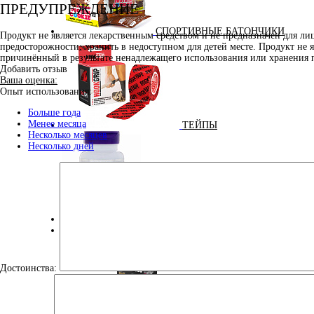
ПРЕДУПРЕЖДЕНИЕ
СПОРТИВНЫЕ БАТОНЧИКИ
Продукт не является лекарственным средством и не предназначен для л
предосторожности: хранить в недоступном для детей месте. Продукт не 
причинённый в результате ненадлежащего использования или хранения 
Добавить отзыв
Ваша оценка:
Опыт использования:
Больше года
Менее месяца
ТЕЙПЫ
Несколько месяцев
Несколько дней
УЛУЧШЕНИЕ СНА
100% GOLDEN BCAA 210 ГР (MAXLER) (НАТУРАЛЬНЫ
Достоинства: