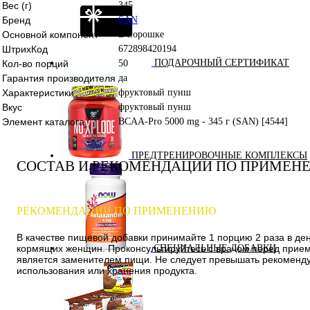
Вес (г)
345
Бренд
SAN
Основной компонент
В порошке
ШтрихКод
672898420194
ПОДАРОЧНЫЙ СЕРТИФИКАТ
Кол-во порций
50
Гарантия производителя
да
Характеристики
фруктовый пунш
Вкус
фруктовый пунш
Элемент каталога
BCAA-Pro 5000 mg - 345 г (SAN) [4544]
ПРЕДТРЕНИРОВОЧНЫЕ КОМПЛЕКСЫ
СОСТАВ И РЕКОМЕНДАЦИИ ПО ПРИМЕН
РЕКОМЕНДАЦИИ ПО ПРИМЕНЕНИЮ
В качестве пищевой добавки принимайте 1 порцию 2 раза в ден
кормящих женщин. Проконсультируйтесь с врачом перед приемо
СПЕЦИАЛЬНЫЕ ДОБАВКИ
является заменителем пищи. Не следует превышать рекомендуе
использования или хранения продукта.