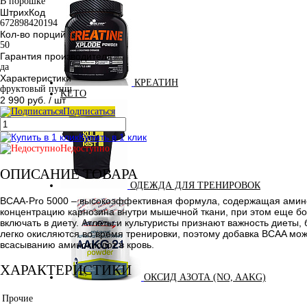
В порошке
ШтрихКод
672898420194
Кол-во порций
50
Гарантия производителя
да
Характеристики
КРЕАТИН
фруктовый пунш
KETO
2 990 руб.
/ шт
Подписаться
Купить в 1 клик
Недоступно
ОПИСАНИЕ ТОВАРА
ОДЕЖДА ДЛЯ ТРЕНИРОВОК
BCAA-Pro 5000 – высокоэффективная формула, содержащая аминоки
концентрацию карнозина внутри мышечной ткани, при этом еще бо
включать в диету. Атлеты и культуристы признают важность диеты
легко окисляются во время тренировки, поэтому добавка BCAA мо
всасыванию аминокислот в кровь.
ХАРАКТЕРИСТИКИ
ОКСИД АЗОТА (NO, AAKG)
Прочие