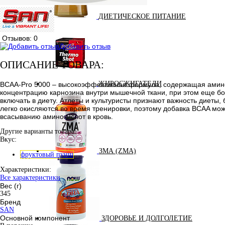
ДИЕТИЧЕСКОЕ ПИТАНИЕ
Отзывов: 0
Добавить отзыв
ОПИСАНИЕ ТОВАРА:
ЖИРОСЖИГАТЕЛИ
BCAA-Pro 5000 – высокоэффективная формула, содержащая аминоки
концентрацию карнозина внутри мышечной ткани, при этом еще бо
включать в диету. Атлеты и культуристы признают важность диеты
легко окисляются во время тренировки, поэтому добавка BCAA мо
всасыванию аминокислот в кровь.
Другие варианты товара:
Вкус:
ЗМА (ZMA)
фруктовый пунш
Характеристики:
Все характеристики
Вес (г)
345
Бренд
SAN
Основной компонент
ЗДОРОВЬЕ И ДОЛГОЛЕТИЕ