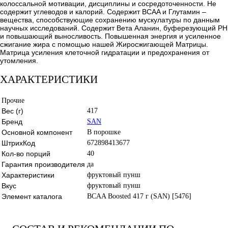
колоссальной мотивации, дисциплины и сосредоточенности. Не
содержит углеводов и калорий. Содержит BCAA и Глутамин –
вещества, способствующие сохранению мускулатуры по данным
научных исследований. Содержит Bета Аланин, буферезующий PH
и повышающий выносливость. Повышенная энергия и усиленное
сжигание жира с помощью нашей Жиросжигающей Матрицы.
Матрица усиления клеточной гидратации и предохранения от
утомления.
ХАРАКТЕРИСТИКИ
Прочие
Вес (г)
417
Бренд
SAN
Основной компонент
В порошке
ШтрихКод
672898413677
Кол-во порций
40
Гарантия производителя
да
Характеристики
фруктовый пунш
Вкус
фруктовый пунш
Элемент каталога
BCAA Boosted 417 г (SAN) [5476]