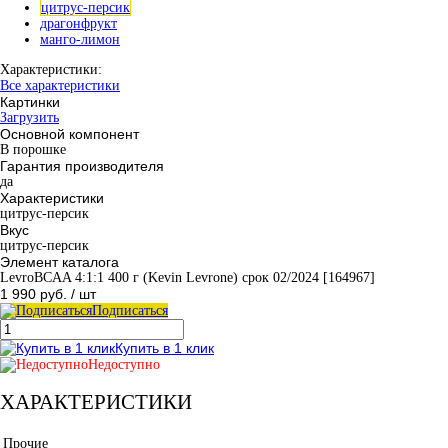
цитрус-персик
драгонфрукт
манго-лимон
Характеристики:
Все характеристики
Картинки
Загрузить
Основной компонент
В порошке
Гарантия производителя
да
Характеристики
цитрус-персик
Вкус
цитрус-персик
Элемент каталога
LevroBCAA 4:1:1 400 г (Kevin Levrone) срок 02/2024 [164967]
1 990 руб.
/ шт
Подписаться
Купить в 1 клик
Недоступно
ХАРАКТЕРИСТИКИ
Прочие