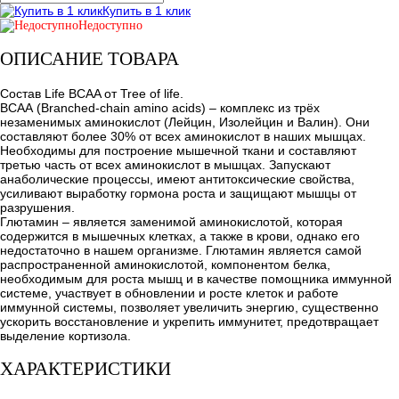
Купить в 1 клик
Недоступно
ОПИСАНИЕ ТОВАРА
Состав Life BCAA от Tree of life.
ВСАА (Branched-chain amino acids) – комплекс из трёх
незаменимых аминокислот (Лейцин, Изолейцин и Валин). Они
составляют более 30% от всех аминокислот в наших мышцах.
Необходимы для построение мышечной ткани и составляют
третью часть от всех аминокислот в мышцах. Запускают
анаболические процессы, имеют антитоксические свойства,
усиливают выработку гормона роста и защищают мышцы от
разрушения.
Глютамин – является заменимой аминокислотой, которая
содержится в мышечных клетках, а также в крови, однако его
недостаточно в нашем организме. Глютамин является самой
распространенной аминокислотой, компонентом белка,
необходимым для роста мышц и в качестве помощника иммунной
системе, участвует в обновлении и росте клеток и работе
иммунной системы, позволяет увеличить энергию, существенно
ускорить восстановление и укрепить иммунитет, предотвращает
выделение кортизола.
ХАРАКТЕРИСТИКИ