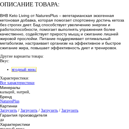
ОПИСАНИЕ ТОВАРА:
BHB Keto Living от NaturesPlus – вегетарианская экзогенная
кетоновая добавка, которая помогает спортсмену достичь кетоза
без строгих диет. Бад способствует увеличению энергии и
работоспособности, помогает выполнять упражнения более
качественно, содействует приросту мышц и сжиганию лишней
жировой прослойки. Питание поддерживает оптимальный
метаболизм, настраивает организм на эффективное и быстрое
сжигание жира, повышает эффективность диет и тренировок.
Другие варианты товара:
Вкус:
ягодный микс
Характеристики:
Все характеристики
Минералы
кальций, натрий,
Бренд
NaturesPlus
Картинки
Загрузить
/
Загрузить
/
Загрузить
/
Загрузить
Гарантия производителя
да
Характеристики
ягодный микс