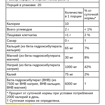
Порций в упаковке:
20
% от
Количество
суточной
в 1 порции
нормы*
Калории
10
Всего углеводов
2 г
< 1%
Пищевая клетчатка
<1 г
2 %
Сахар
0 г
†
Кальций (из бета-гидроксибутирата
65 мг
7%
кальция)
Магний (из бета-гидроксибутирата
30 мг
8%
магния)
Натрий (из бета-гидроксибутирата
1000 мг
42%
натрия)
Калий
75 мг
2%
Бета-гидроксибутират (BHB) (из
7500 мг BHB натрия, BHB кальция,
6000 мг
†
BHB магния)
* Процент от суточной нормы при условии потребления
2000 калорий в день.
† Суточная норма не определена.