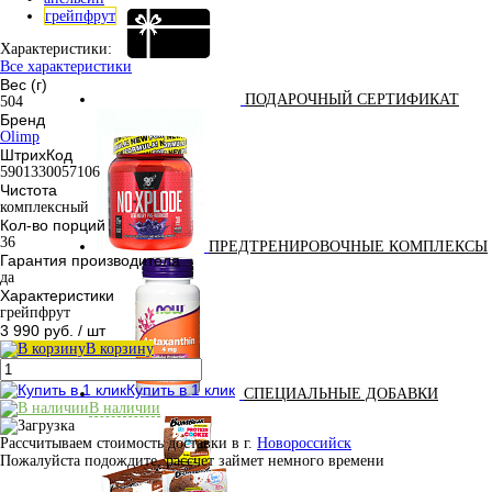
грейпфрут
Характеристики:
Все характеристики
Вес (г)
ПОДАРОЧНЫЙ СЕРТИФИКАТ
504
Бренд
Olimp
ШтрихКод
5901330057106
Чистота
комплексный
Кол-во порций
36
ПРЕДТРЕНИРОВОЧНЫЕ КОМПЛЕКСЫ
Гарантия производителя
да
Характеристики
грейпфрут
3 990 руб.
/ шт
В корзину
Купить в 1 клик
СПЕЦИАЛЬНЫЕ ДОБАВКИ
В наличии
Рассчитываем стоимость доставки в г.
Новороссийск
Пожалуйста подождите, рассчет займет немного времени