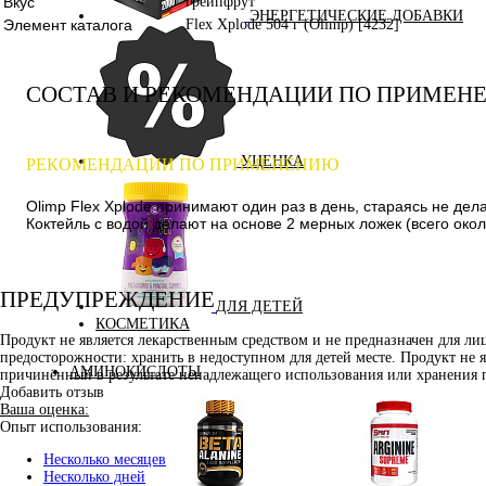
Вкус
грейпфрут
ЭНЕРГЕТИЧЕСКИЕ ДОБАВКИ
Элемент каталога
Flex Xplode 504 г (Olimp) [4232]
СОСТАВ И РЕКОМЕНДАЦИИ ПО ПРИМЕН
УЦЕНКА
РЕКОМЕНДАЦИИ ПО ПРИМЕНЕНИЮ
Olimp Flex Xplode принимают один раз в день, стараясь не де
Коктейль с водой делают на основе 2 мерных ложек (всего около
ПРЕДУПРЕЖДЕНИЕ
ДЛЯ ДЕТЕЙ
КОСМЕТИКА
Продукт не является лекарственным средством и не предназначен для л
предосторожности: хранить в недоступном для детей месте. Продукт не 
АМИНОКИСЛОТЫ
причинённый в результате ненадлежащего использования или хранения 
Добавить отзыв
Ваша оценка:
Опыт использования:
Несколько месяцев
Несколько дней