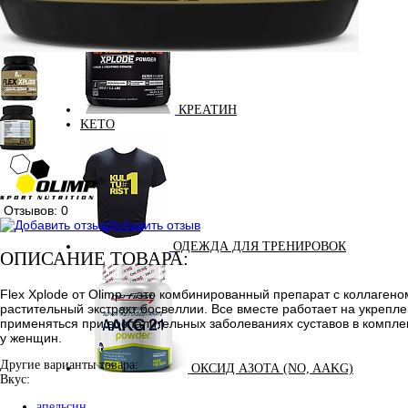
КРЕАТИН
KETO
Отзывов: 0
Добавить отзыв
ОДЕЖДА ДЛЯ ТРЕНИРОВОК
ОПИСАНИЕ ТОВАРА:
Flex Xplode от Olimp – это комбинированный препарат с коллаген
растительный экстракт босвеллии. Все вместе работает на укрепле
применяться при воспалительных заболеваниях суставов в компле
у женщин.
Другие варианты товара:
ОКСИД АЗОТА (NO, AAKG)
Вкус:
апельсин