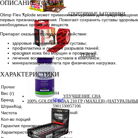
ОПИСАНИЕ ТОВАРА
СПОРТИВНЫЕ БАТОНЧИКИ
Olimp Flex Xplode может применяться курсами для предотвращения 
первых признаках старения. Помогает сохранить суставы здоровы
необходимых организму веществ.
Препарат оказывает следующее действие:
здоровые и крепкие кости и суставы;
профилактика и лечение разрывов тканей;
красивая кожа без морщин и провисаний;
ТЕЙПЫ
лечение воспалений суставов в комплексе;
минерализация скелета при физических нагрузках.
ХАРАКТЕРИСТИКИ
Прочие
Вес (г)
504
УЛУЧШЕНИЕ СНА
Бренд
Olimp
100% GOLDEN BCAA 210 ГР (MAXLER) (НАТУРАЛЬНЫ
ШтрихКод
5901330057106
Чистота
комплексный
Кол-во порций
36
Гарантия производителя
да
Характеристики
грейпфрут