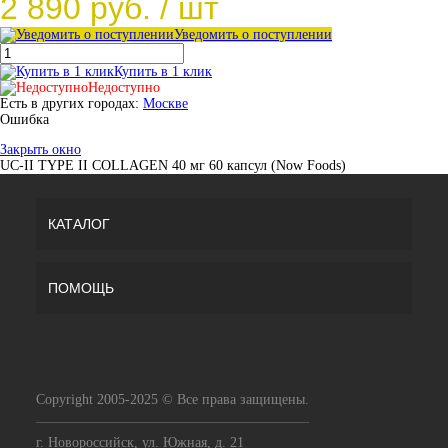
2 890 руб.
/ шт
Уведомить о поступлении
Купить в 1 клик
Недоступно
Есть в других городах:
Москве
Ошибка
Закрыть окно
UC-II TYPE II COLLAGEN 40 мг 60 капсул (Now Foods)
КАТАЛОГ
ПОМОЩЬ
Copyright 2005-2025 © Все права защищены.
г. Новороссийск, ул. Южная, д. 21