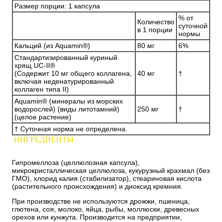
Размер порции: 1 капсула
% от
Количество
суточной
в 1 порции
нормы
Кальций (из Aquamin®)
80 мг
6%
Стандартизированный куриный
хрящ UC-II®
(Содержит 10 мг общего коллагена,
40 мг
†
включая неденатурированный
коллаген типа II)
Aquamin® (минералы из морских
водорослей) (виды литотамний)
250 мг
†
(целое растение)
† Суточная норма не определена.
ИНГРЕДИЕНТЫ
Гипромеллоза (целлюлозная капсула),
микрокристаллическая целлюлоза, кукурузный крахмал (без
ГМО), хлорид калия (стабилизатор), стеариновая кислота
(растительного происхождения) и диоксид кремния.
При производстве не используются дрожжи, пшеница,
глютена, соя, молоко, яйца, рыбы, моллюски, древесных
орехов или кунжута. Производится на предприятии,