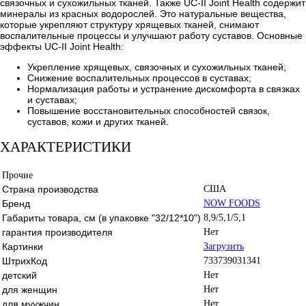
связочных и сухожильных тканей. Также UC-II Joint Health содержит
минералы из красных водорослей. Это натуральные вещества,
которые укрепляют структуру хрящевых тканей, снимают
воспалительные процессы и улучшают работу суставов. Основные
эффекты UC-II Joint Health:
Укрепление хрящевых, связочных и сухожильных тканей;
Снижение воспалительных процессов в суставах;
Нормализация работы и устранение дискомфорта в связках
и суставах;
Повышение восстановительных способностей связок,
суставов, кожи и других тканей.
ХАРАКТЕРИСТИКИ
Прочие
Страна производства
США
Бренд
NOW FOODS
Габариты товара, см (в упаковке "32/12*10")
8,9/5,1/5,1
гарантия производителя
Нет
Картинки
Загрузить
ШтрихКод
733739031341
детский
Нет
для женщин
Нет
для муужчин
Нет