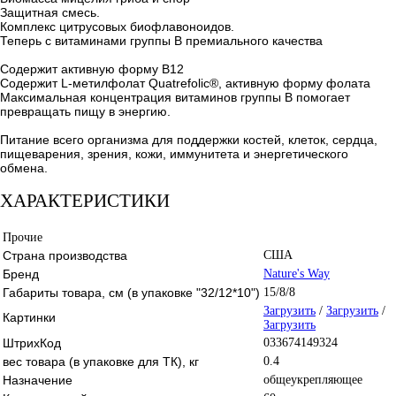
Защитная смесь.
Комплекс цитрусовых биофлавоноидов.
Теперь с витаминами группы B премиального качества
Содержит активную форму B12
Содержит L-метилфолат Quatrefolic®, активную форму фолата
Максимальная концентрация витаминов группы B помогает
превращать пищу в энергию.
Питание всего организма для поддержки костей, клеток, сердца,
пищеварения, зрения, кожи, иммунитета и энергетического
обмена.
ХАРАКТЕРИСТИКИ
Прочие
Страна производства
США
Бренд
Nature's Way
Габариты товара, см (в упаковке "32/12*10")
15/8/8
Загрузить
/
Загрузить
/
Картинки
Загрузить
ШтрихКод
033674149324
вес товара (в упаковке для ТК), кг
0.4
Назначение
общеукрепляющее