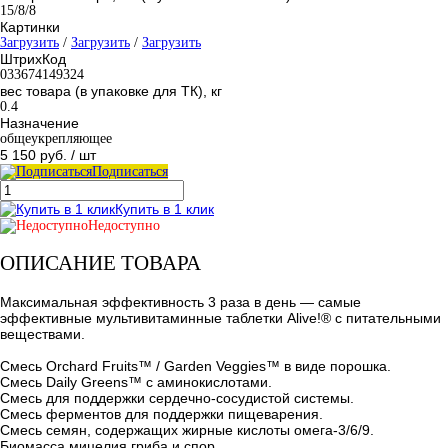
15/8/8
Картинки
Загрузить
/
Загрузить
/
Загрузить
ШтрихКод
033674149324
вес товара (в упаковке для ТК), кг
0.4
Назначение
общеукрепляющее
5 150 руб.
/ шт
Подписаться
Купить в 1 клик
Недоступно
ОПИСАНИЕ ТОВАРА
Максимальная эффективность 3 раза в день — самые
эффективные мультивитаминные таблетки Alive!® с питательными
веществами.
Смесь Orchard Fruits™ / Garden Veggies™ в виде порошка.
Смесь Daily Greens™ с аминокислотами.
Смесь для поддержки сердечно-сосудистой системы.
Смесь ферментов для поддержки пищеварения.
Смесь семян, содержащих жирные кислоты омега-3/6/9.
Биомасса мицелия гриба и спор