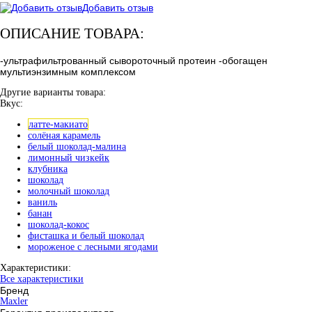
Добавить отзыв
ОПИСАНИЕ ТОВАРА:
-ультрафильтрованный сывороточный протеин -обогащен
мультиэнзимным комплексом
Другие варианты товара:
Вкус:
латте-макиато
солёная карамель
белый шоколад-малина
лимонный чизкейк
клубника
шоколад
молочный шоколад
ваниль
банан
шоколад-кокос
фисташка и белый шоколад
мороженое с лесными ягодами
Характеристики:
Все характеристики
Бренд
Maxler