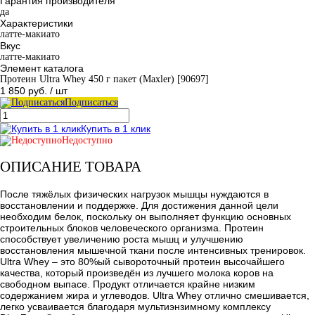
Гарантия производителя
да
Характеристики
латте-макиато
Вкус
латте-макиато
Элемент каталога
Протеин Ultra Whey 450 г пакет (Maxler) [90697]
1 850 руб.
/ шт
Подписаться
Купить в 1 клик
Недоступно
ОПИСАНИЕ ТОВАРА
После тяжёлых физических нагрузок мышцы нуждаются в
восстановлении и поддержке. Для достижения данной цели
необходим белок, поскольку он выполняет функцию основных
строительных блоков человеческого организма. Протеин
способствует увеличению роста мышц и улучшению
восстановления мышечной ткани после интенсивных тренировок.
Ultra Whey – это 80%ый сывороточный протеин высочайшего
качества, который произведён из лучшего молока коров на
свободном выпасе. Продукт отличается крайне низким
содержанием жира и углеводов. Ultra Whey отлично смешивается,
легко усваивается благодаря мультиэнзимному комплексу