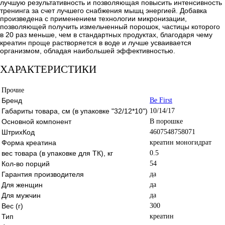
лучшую результативность и позволяющая повысить интенсивность
тренинга за счет лучшего снабжения мышц энергией. Добавка
произведена с применением технологии микронизации,
позволяющей получить измельченный порошок, частицы которого
в 20 раз меньше, чем в стандартных продуктах, благодаря чему
креатин проще растворяется в воде и лучше усваивается
организмом, обладая наибольшей эффективностью.
ХАРАКТЕРИСТИКИ
Прочие
Бренд
Be First
Габариты товара, см (в упаковке "32/12*10")
10/14/17
Основной компонент
В порошке
ШтрихКод
4607548758071
Форма креатина
креатин моногидрат
вес товара (в упаковке для ТК), кг
0.5
Кол-во порций
54
Гарантия производителя
да
Для женщин
да
Для мужчин
да
Вес (г)
300
Тип
креатин