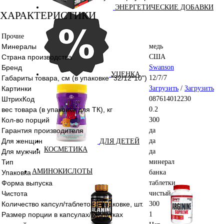
ЭНЕРГЕТИЧЕСКИЕ ДОБАВКИ
ХАРАКТЕРИСТИКИ
Прочие
Минералы
медь
Страна производства
США
Бренд
Swanson
УЦЕНКА
Габариты товара, см (в упаковке "32/12*10")
12/7/7
Картинки
Загрузить
/
Загрузить
ШтрихКод
087614012230
вес товара (в упаковке для ТК), кг
0.2
Кол-во порций
300
Гарантия производителя
да
Для женщин
да
ДЛЯ ДЕТЕЙ
КОСМЕТИКА
Для мужчин
да
Тип
минерал
АМИНОКИСЛОТЫ
Упаковка
банка
Форма выпуска
таблетки
Чистота
чистый
Количество капсул/таблеток в упаковке, шт.
300
Размер порции в капсулах/таблетках
1