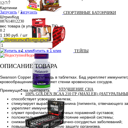
12/7/7
Картинки
Загрузить
/
Загрузить
СПОРТИВНЫЕ БАТОНЧИКИ
ШтрихКод
087614012230
вес товара (в упаковке для ТК), кг
0.2
1 190 руб.
/ шт
Подписаться
Купить в 1 клик
ТЕЙПЫ
Недоступно
ОПИСАНИЕ ТОВАРА
Swanson Copper 2 мг – медь в таблетках. Бад укрепляет иммуните
кровообращению и укрепляет стенки кровеносных сосудов.
УЛУЧШЕНИЕ СНА
Преимущества препарата:
100% GOLDEN BCAA 210 ГР (MAXLER) (НАТУРАЛЬНЫ
способствует усвоению железа;
стимулирует выработку меланина (пигмента, отвечающего за 
укрепляет иммунитет;
служит профилактике различных поражений суставов;
положительно влияет на состояние нервной системы;
снижает риск развития сердечно-сосудистых заболеваний;
повышает антиоксидантную защиту организма.