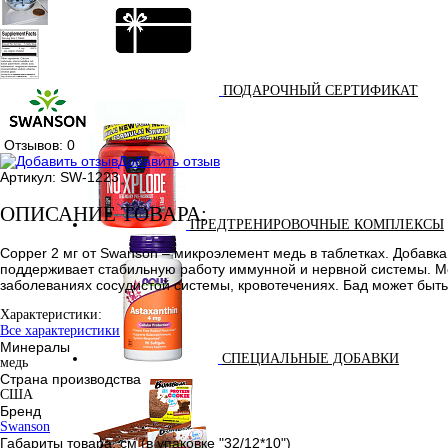
ПОДАРОЧНЫЙ СЕРТИФИКАТ
Отзывов: 0
Добавить отзыв
Артикул:
SW-1223
ОПИСАНИЕ ТОВАРА:
ПРЕДТРЕНИРОВОЧНЫЕ КОМПЛЕКСЫ
Copper 2 мг от Swanson – микроэлемент медь в таблетках. Добавк
поддерживает стабильную работу иммунной и нервной системы. М
заболеваниях сосудистой системы, кровотечениях. Бад может быть
Характеристики:
Все характеристики
Минералы
СПЕЦИАЛЬНЫЕ ДОБАВКИ
медь
Страна производства
США
Бренд
Swanson
Габариты товара, см (в упаковке "32/12*10")