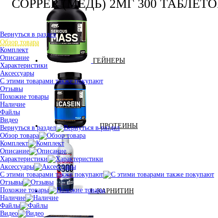
COPPER (МЕДЬ) 2МГ 300 ТАБЛЕТ
Вернуться в раздел
Обзор товара
Комплект
Описание
ГЕЙНЕРЫ
Характеристики
Аксессуары
С этими товарами также покупают
Отзывы
Похожие товары
Наличие
Файлы
Видео
ПРОТЕИНЫ
Вернуться в раздел
Обзор товара
Комплект
Описание
Характеристики
Аксессуары
С этими товарами также покупают
Отзывы
Похожие товары
L-КАРНИТИН
Наличие
Файлы
Видео