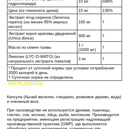
10 мг
588%
гидрохлорида)
Цинк (из глюконата цинка)
15 мг
136%
Экстракт ягод серенои (Serenoa
repens) (не менее 85% жирных
160 мг
†
кислот)
Экстракт корня крапивы двудомной
300 мг
†
(Urtica dioica)
1 г
Масло из семян тыквы
†
(1000 мг)
Ликопин (LYC-O-MATO) (из
3 мг
†
натурального экстракта томатов)
* Процент от суточной нормы при условии потребления
2000 калорий в день.
† Суточная норма не определена.
ИНГРЕДИЕНТЫ
Капсула (бычий желатин, глицерин, рожковое дерево, вода)
и пчелиный воск.
При производстве не используются дрожжи, пшеницы,
глютен, сои, молоко, яйца, рыба, моллюски. Производится
на предприятии, имеющем регистрацию надлежащей
производственной практики (GMP), где выполняется
обработка других ингредиентов, содержащих эти