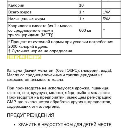
Калории
10
Всего жиров
1 г
1%*
Насыщенные жиры
1 г
5%*
Каприловая кислота [из 1 г масла
со среднецепочечными
600 мг
†
триглицеридами (MCT)]
* Процент от суточной нормы при условии потребления
2000 калорий в день.
† Суточная норма не определена.
ИНГРЕДИЕНТЫ
Капсула (бычий желатин, (без ГЭКРС), глицерин, вода).
Масло со среднецепочечными триглицеридами из
кокосового/пальмового масла.
При производстве не используются дрожжи, пшеница,
глютен, соя, кукуруза, молоко, яйца, рыба и моллюски.
Производится на предприятии, имеющем регистрацию
GMP, где выполняется обработка других ингредиентов,
содержащих эти аллергены.
ПРЕДУПРЕЖДЕНИЯ
ХРАНИТЬ В НЕДОСТУПНОМ ДЛЯ ДЕТЕЙ МЕСТЕ