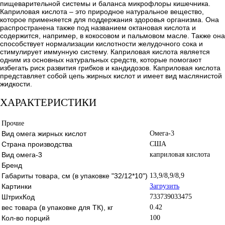
пищеварительной системы и баланса микрофлоры кишечника.
Каприловая кислота – это природное натуральное вещество,
которое применяется для поддержания здоровья организма. Она
распространена также под названием октановая кислота и
содержится, например, в кокосовом и пальмовом масле. Также она
способствует нормализации кислотности желудочного сока и
стимулирует иммунную систему. Каприловая кислота является
одним из основных натуральных средств, которые помогают
избегать риск развития грибков и кандидозов. Каприловая кислота
представляет собой цепь жирных кислот и имеет вид маслянистой
жидкости.
ХАРАКТЕРИСТИКИ
Прочие
Вид омега жирных кислот
Омега-3
Страна производства
США
Вид омега-3
каприловая кислота
Бренд
Габариты товара, см (в упаковке "32/12*10")
13,9/8,9/8,9
Картинки
Загрузить
ШтрихКод
733739033475
вес товара (в упаковке для ТК), кг
0.42
Кол-во порций
100