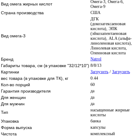
Омега-3, Омега-6,
Вид омега жирных кислот
Омега-9
Страна производства
США
ДГК
(докозагексаеновая
кислота), ЭПК
(эйкозапентаеновая
Вид омега-3
кислота), ALA (альфа-
линоленовая кислота),
Линолевая кислота,
Олеиновая кислота
Бренд
Natrol
Габариты товара, см (в упаковке "32/12*10")
8/8/13
Картинки
Загрузить
/
Загрузить
вес товара (в упаковке для ТК), кг
0.44
Кол-во порций
60
Гарантия производителя
да
Для женщин
да
Для мужчин
да
насыщенные жирные
Тип
кислоты
Упаковка
банка
Форма выпуска
капсулы
Чистота
комплексный