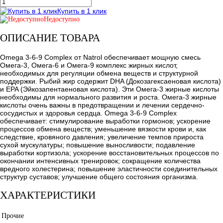
Купить в 1 клик
Недоступно
ОПИСАНИЕ ТОВАРА
Omega 3-6-9 Complex от Natrol обеспечивает мощную смесь
Омега-3, Омега-6 и Омега-9 комплекс жирных кислот,
необходимых для регуляции обмена веществ и структурной
поддержки. Рыбий жир содержит DHA (Докозагексаеновая кислота)
и EPA (Эйкозапентаеновая кислота). Эти Омега-3 жирные кислоты
необходимы для нормального развития и роста. Омега-3 жирные
кислоты очень важны в предотвращении и лечении сердечно-
сосудистых и здоровья сердца. Omega 3-6-9 Complex
обеспечивает: стимулирование выработки гормонов; ускорение
процессов обмена веществ; уменьшение вязкости крови и, как
следствие, кровяного давления; увеличение темпов прироста
сухой мускулатуры; повышение выносливости; подавление
выработки кортизола; ускорение восстановительных процессов по
окончании интенсивных тренировок; сокращение количества
вредного холестерина; повышение эластичности соединительных
структур суставов; улучшение общего состояния организма.
ХАРАКТЕРИСТИКИ
Прочие