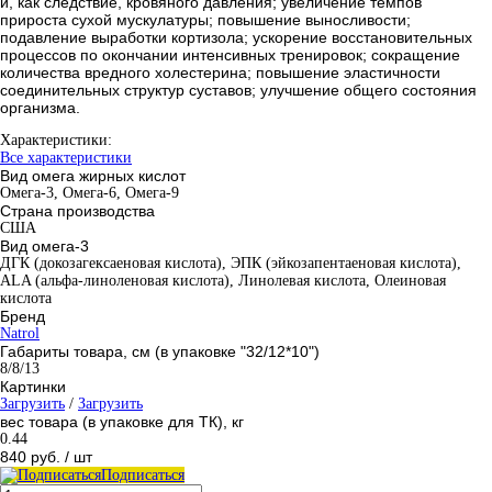
и, как следствие, кровяного давления; увеличение темпов
прироста сухой мускулатуры; повышение выносливости;
подавление выработки кортизола; ускорение восстановительных
процессов по окончании интенсивных тренировок; сокращение
количества вредного холестерина; повышение эластичности
соединительных структур суставов; улучшение общего состояния
организма.
Характеристики:
Все характеристики
Вид омега жирных кислот
Омега-3, Омега-6, Омега-9
Страна производства
США
Вид омега-3
ДГК (докозагексаеновая кислота), ЭПК (эйкозапентаеновая кислота),
ALA (альфа-линоленовая кислота), Линолевая кислота, Олеиновая
кислота
Бренд
Natrol
Габариты товара, см (в упаковке "32/12*10")
8/8/13
Картинки
Загрузить
/
Загрузить
вес товара (в упаковке для ТК), кг
0.44
840 руб.
/ шт
Подписаться