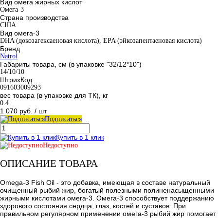
Вид омега жирных кислот
Омега-3
Страна производства
США
Вид омега-3
DHA (докозагексаеновая кислота), EPA (эйкозапентаеновая кислота)
Бренд
Natrol
Габариты товара, см (в упаковке "32/12*10")
14/10/10
ШтрихКод
091603009293
вес товара (в упаковке для ТК), кг
0.4
1 070 руб.
/ шт
Подписаться
Купить в 1 клик
Недоступно
ОПИСАНИЕ ТОВАРА
Omega-3 Fish Oil - это добавка, имеющая в составе натуральный
очищенный рыбий жир, богатый полезными полиненасыщенными
жирными кислотами омега-3. Омега-3 способствует поддержанию
здорового состояния сердца, глаз, костей и суставов. При
правильном регулярном применении омега-3 рыбий жир помогает