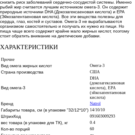
снизить риск заболеваний сердечно-сосудистой системы. Именно
рыбий жир считается лучшим источником омега-3. Он содержит
природные источники DHA (Докозагексаеновая кислота) и EPA
(Эйкозапентаеновая кислота). Все эти вещества полезны для
сердца, глаз, костей и суставов. Омега-3 не вырабатываются
организмом самостоятельно и получать их нужно из пищи. Но
пища чаще всего содержит крайне мало жирных кислот, поэтому
стоит обратить внимание на диетические добавки.
ХАРАКТЕРИСТИКИ
Прочие
Вид омега жирных кислот
Омега-3
Страна производства
США
DHA
(докозагексаеновая
Вид омега-3
кислота), EPA
(эйкозапентаеновая
кислота)
Бренд
Natrol
Габариты товара, см (в упаковке "32/12*10")
14/10/10
ШтрихКод
091603009293
вес товара (в упаковке для ТК), кг
0.4
Кол-во порций
60