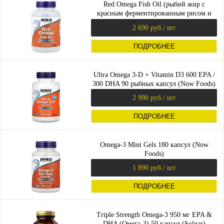
Red Omega Fish Oil (рыбий жир с
красным ферментированным рисом и
коэнзимом Q10) 90 капс (Now Foods)
2 690 руб.
/ шт
ПОДРОБНЕЕ
Ultra Omega 3-D + Vitamin D3 600 EPA /
300 DHA 90 рыбных капсул (Now Foods)
2 990 руб.
/ шт
ПОДРОБНЕЕ
Omega-3 Mini Gels 180 капсул (Now
Foods)
1 890 руб.
/ шт
ПОДРОБНЕЕ
Triple Strength Omega-3 950 мг EPA &
DHA (Омега-3) 50 капсул (Solgar)