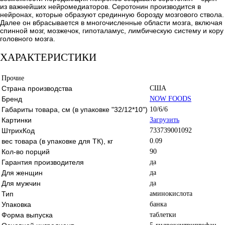
из важнейших нейромедиаторов. Серотонин производится в
нейронах, которые образуют срединную борозду мозгового ствола.
Далее он вбрасывается в многочисленные области мозга, включая
спинной мозг, мозжечок, гипоталамус, лимбическую систему и кору
головного мозга.
ХАРАКТЕРИСТИКИ
Прочие
Страна производства
США
Бренд
NOW FOODS
Габариты товара, см (в упаковке "32/12*10")
10/6/6
Картинки
Загрузить
ШтрихКод
733739001092
вес товара (в упаковке для ТК), кг
0.09
Кол-во порций
90
Гарантия производителя
да
Для женщин
да
Для мужчин
да
Тип
аминокислота
Упаковка
банка
Форма выпуска
таблетки