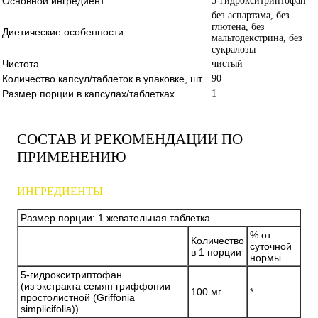
Основной ингредиент
5-гидрокситриптофан
без аспартама, без
глютена, без
Диетические особенности
мальтодекстрина, без
сукралозы
Чистота
чистый
Количество капсул/таблеток в упаковке, шт.
90
Размер порции в капсулах/таблетках
1
СОСТАВ И РЕКОМЕНДАЦИИ ПО
ПРИМЕНЕНИЮ
ИНГРЕДИЕНТЫ
Размер порции: 1 жевательная таблетка
% от
Количество
суточной
в 1 порции
нормы
5-гидрокситриптофан
(из экстракта семян гриффонии
100 мг
*
простолистной (Griffonia
simplicifolia))