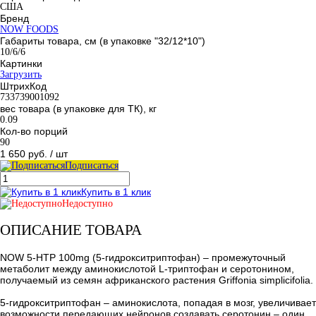
США
Бренд
NOW FOODS
Габариты товара, см (в упаковке "32/12*10")
10/6/6
Картинки
Загрузить
ШтрихКод
733739001092
вес товара (в упаковке для ТК), кг
0.09
Кол-во порций
90
1 650 руб.
/ шт
Подписаться
Купить в 1 клик
Недоступно
ОПИСАНИЕ ТОВАРА
NOW 5-HTP 100mg (5-гидрокситриптофан) – промежуточный
метаболит между аминокислотой L-триптофан и серотонином,
получаемый из семян африканского растения Griffonia simplicifolia.
5-гидрокситриптофан – аминокислота, попадая в мозг, увеличивает
возможности передающих нейронов создавать серотонин – один