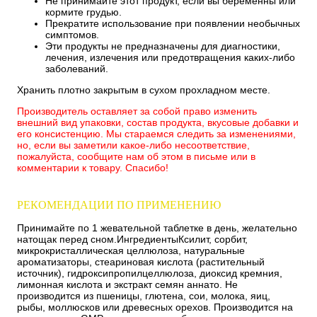
Не принимайте этот продукт, если вы беременны или
кормите грудью.
Прекратите использование при появлении необычных
симптомов.
Эти продукты не предназначены для диагностики,
лечения, излечения или предотвращения каких-либо
заболеваний.
Хранить плотно закрытым в сухом прохладном месте.
Производитель оставляет за собой право изменить
внешний вид упаковки, состав продукта, вкусовые добавки и
его консистенцию. Мы стараемся следить за изменениями,
но, если вы заметили какое-либо несоответствие,
пожалуйста, сообщите нам об этом в письме или в
комментарии к товару. Спасибо!
РЕКОМЕНДАЦИИ ПО ПРИМЕНЕНИЮ
Принимайте по 1 жевательной таблетке в день, желательно
натощак перед сном.ИнгредиентыКсилит, сорбит,
микрокристаллическая целлюлоза, натуральные
ароматизаторы, стеариновая кислота (растительный
источник), гидроксипропилцеллюлоза, диоксид кремния,
лимонная кислота и экстракт семян аннато. Не
производится из пшеницы, глютена, сои, молока, яиц,
рыбы, моллюсков или древесных орехов. Производится на