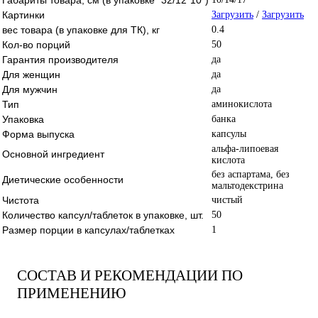
Картинки
Загрузить
/
Загрузить
вес товара (в упаковке для ТК), кг
0.4
Кол-во порций
50
Гарантия производителя
да
Для женщин
да
Для мужчин
да
Тип
аминокислота
Упаковка
банка
Форма выпуска
капсулы
альфа-липоевая
Основной ингредиент
кислота
без аспартама, без
Диетические особенности
мальтодекстрина
Чистота
чистый
Количество капсул/таблеток в упаковке, шт.
50
Размер порции в капсулах/таблетках
1
СОСТАВ И РЕКОМЕНДАЦИИ ПО
ПРИМЕНЕНИЮ