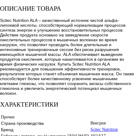
ОПИСАНИЕ ТОВАРА
Scitec Nutrition ALA – качественный источник чистой альфа-
липоевой кислоты, способствующий нормализации процессов
синтеза энергии и улучшению восстановительных процессов.
Действие продукта основано на замедлении скорости
окислительных процессов в мышечных волокнах во время
нагрузок, что позволяет проводить более длительные и
интенсивные тренировочные сессии без риска разрушения
имеющейся мышечной массы. ALA обеспечивает выведение
продуктов окисления, которые накапливаются в организме во
время физических нагрузок. Купить Scitec Nutrition ALA
рекомендуется для повышения эффективности тренировок,
результатом которых станет объемная мышечная масса. Он также
способствует более качественному усвоению мышечными
клетками глюкозы, что позволяет сохранить запасы собственного
гликогена и увеличить энергетический потенциал мышечных
волокон.
ХАРАКТЕРИСТИКИ
Прочие
Страна производства
Венгрия
Бренд
Scitec Nutrition
Габариты товара, см (в упаковке "32/12*10")
10/14/17