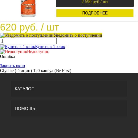
2 590 руб.
/ шт
ПОДРОБНЕЕ
620 руб.
/ шт
Уведомить о поступлении
Купить в 1 клик
Недоступно
Ошибка
Закрыть окно
Glycine (Глицин) 120 капсул (Be First)
КАТАЛОГ
ПОМОЩЬ