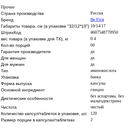
Прочие
Страна производства
Россия
Бренд
Be First
Габариты товара, см (в упаковке "32/12*10")
10/14/17
ШтрихКод
4607548770950
вес товара (в упаковке для ТК), кг
0.4
Кол-во порций
60
Гарантия производителя
да
Для женщин
да
Для мужчин
да
Тип
аминокислота
Упаковка
банка
Форма выпуска
капсулы
Основной ингредиент
глицин
без аспартама, без
Диетические особенности
мальтодекстрина
Чистота
чистый
Количество капсул/таблеток в упаковке, шт.
120
Размер порции в капсулах/таблетках
2