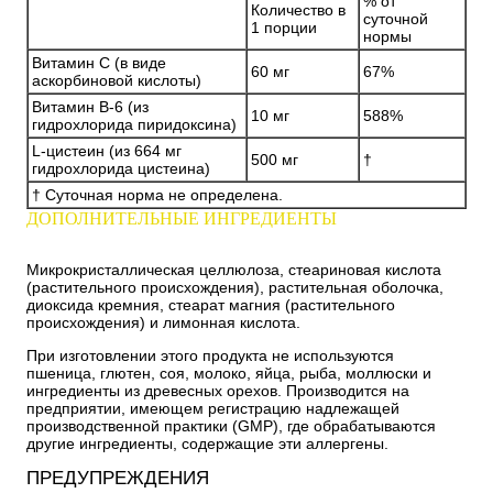
% от
Количество в
суточной
1 порции
нормы
Витамин С (в виде
60 мг
67%
аскорбиновой кислоты)
Витамин B-6 (из
10 мг
588%
гидрохлорида пиридоксина)
L-цистеин (из 664 мг
500 мг
†
гидрохлорида цистеина)
† Суточная норма не определена.
ДОПОЛНИТЕЛЬНЫЕ ИНГРЕДИЕНТЫ
Микрокристаллическая целлюлоза, стеариновая кислота
(растительного происхождения), растительная оболочка,
диоксида кремния, стеарат магния (растительного
происхождения) и лимонная кислота.
При изготовлении этого продукта не используются
пшеница, глютен, соя, молоко, яйца, рыба, моллюски и
ингредиенты из древесных орехов. Производится на
предприятии, имеющем регистрацию надлежащей
производственной практики (GMP), где обрабатываются
другие ингредиенты, содержащие эти аллергены.
ПРЕДУПРЕЖДЕНИЯ