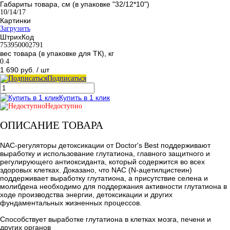
Габариты товара, см (в упаковке "32/12*10")
10/14/17
Картинки
Загрузить
ШтрихКод
753950002791
вес товара (в упаковке для ТК), кг
0.4
1 690 руб.
/ шт
Подписаться
Купить в 1 клик
Недоступно
ОПИСАНИЕ ТОВАРА
NAC-регуляторы детоксикации от Doctor's Best поддерживают
выработку и использование глутатиона, главного защитного и
регулирующего антиоксиданта, который содержится во всех
здоровых клетках. Доказано, что NAC (N-ацетилцистеин)
поддерживает выработку глутатиона, а присутствие селена и
молибдена необходимо для поддержания активности глутатиона в
ходе производства энергии, детоксикации и других
фундаментальных жизненных процессов.
Способствует выработке глутатиона в клетках мозга, печени и
других органов