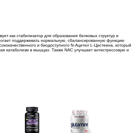
ет как стабилизатор для образования белковых структур и
омогает поддерживать нормальную, сбалансированную функцию
сококачественного и биодоступного N-Ацетил L-Цистеина, который
жая катаболизм в мышцах. Также NAC улучшает антистрессовую и