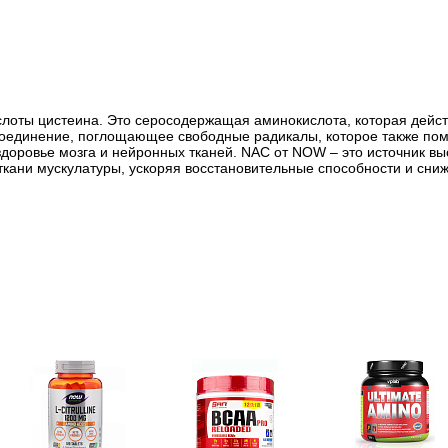
ты цистеина. Это серосодержащая аминокислота, которая действу
 соединение, поглощающее свободные радикалы, которое также п
доровье мозга и нейронных тканей. NAC от NOW – это источник вы
кани мускулатуры, ускоряя восстановительные способности и сни