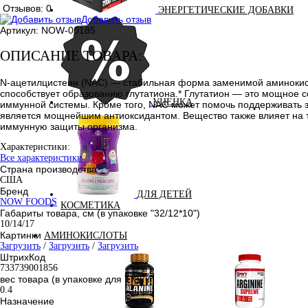
Отзывов: 0
ЭНЕРГЕТИЧЕСКИЕ ДОБАВКИ
Добавить отзыв
Артикул:
NOW-00185
ОПИСАНИЕ ТОВАРА:
N-ацетилцистеин (NAC) — стабильная форма заменимой аминокисло
способствует образованию глутатиона.* Глутатион — это мощное
УЦЕНКА
иммунной системы. Кроме того, NAC может помочь поддерживать з
является мощнейшим антиоксидантом. Вещество также влияет на т
иммунную защиты организма.
Характеристики:
Все характеристики
Страна производства
США
Бренд
ДЛЯ ДЕТЕЙ
NOW FOODS
КОСМЕТИКА
Габариты товара, см (в упаковке "32/12*10")
10/14/17
Картинки
АМИНОКИСЛОТЫ
Загрузить
/
Загрузить
/
Загрузить
ШтрихКод
733739001856
вес товара (в упаковке для ТК), кг
0.4
Назначение