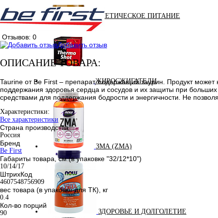
ДИЕТИЧЕСКОЕ ПИТАНИЕ
Отзывов: 0
Добавить отзыв
ОПИСАНИЕ ТОВАРА:
ЖИРОСЖИГАТЕЛИ
Taurine от Be First – препарат, содержащий таурин. Продукт може
поддержания здоровья сердца и сосудов и их защиты при больших
средствами для поддержания бодрости и энергичности. Не позвол
Характеристики:
Все характеристики
Страна производства
Россия
Бренд
ЗМА (ZMA)
Be First
Габариты товара, см (в упаковке "32/12*10")
10/14/17
ШтрихКод
4607548756909
вес товара (в упаковке для ТК), кг
0.4
Кол-во порций
ЗДОРОВЬЕ И ДОЛГОЛЕТИЕ
90