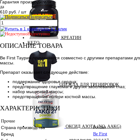
Гарантия производителя
да
610 руб.
/ шт
Подписаться
Купить в 1 клик
Недоступно
КРЕАТИН
KETO
ОПИСАНИЕ ТОВАРА
Be First Таурин применяется совместно с другими препаратами д
массы.
Препарат оказывает следующее действие:
поддержание здоровья сердца;
ОДЕЖДА ДЛЯ ТРЕНИРОВОК
предотвращение глаукомы и других заболеваний глаз;
набор мышечной массы;
предотвращение потери костной массы.
ХАРАКТЕРИСТИКИ
Прочие
ОКСИД АЗОТА (NO, AAKG)
Страна производства
Россия
Бренд
Be First