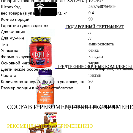
Габариты товара, см (в упаковке "32/12*10")
10/14/17
ШтрихКод
4607548756909
вес товара (в упаковке для ТК), кг
0.4
Кол-во порций
90
Гарантия производителя
да
ПОДАРОЧНЫЙ СЕРТИФИКАТ
Для женщин
да
Для мужчин
да
Тип
аминокислота
Упаковка
банка
Форма выпуска
капсулы
Основной ингредиент
таурин
ПРЕДТРЕНИРОВОЧНЫЕ КОМПЛЕКСЫ
Диетические особенности
без аспартама, без маль
Чистота
чистый
Количество капсул/таблеток в упаковке, шт.
90
Размер порции в капсулах/таблетках
1
СОСТАВ И РЕКОМЕНДАЦИИ ПО ПРИМЕН
СПЕЦИАЛЬНЫЕ ДОБАВКИ
РЕКОМЕНДАЦИИ ПО ПРИМЕНЕНИЮ