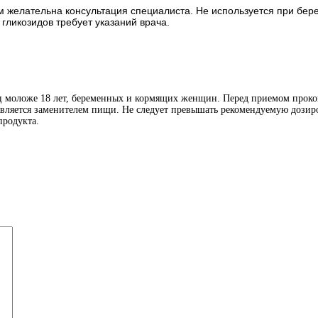
ом желательна консультация специалиста. Не используется при бере
гликозидов требует указаний врача.
иц моложе 18 лет, беременных и кормящих женщин. Перед приемом проко
является заменителем пищи. Не следует превышать рекомендуемую дозиро
продукта.
Й)