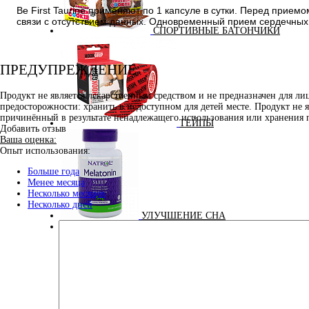
Be First Taurine применяют по 1 капсуле в сутки. Перед прием
связи с отсутствием данных. Одновременный прием сердечных 
СПОРТИВНЫЕ БАТОНЧИКИ
ПРЕДУПРЕЖДЕНИЕ
Продукт не является лекарственным средством и не предназначен для л
предосторожности: хранить в недоступном для детей месте. Продукт не 
причинённый в результате ненадлежащего использования или хранения 
ТЕЙПЫ
Добавить отзыв
Ваша оценка:
Опыт использования:
Больше года
Менее месяца
Несколько месяцев
Несколько дней
УЛУЧШЕНИЕ СНА
100% GOLDEN BCAA 210 ГР (MAXLER) (НАТУРАЛЬНЫ