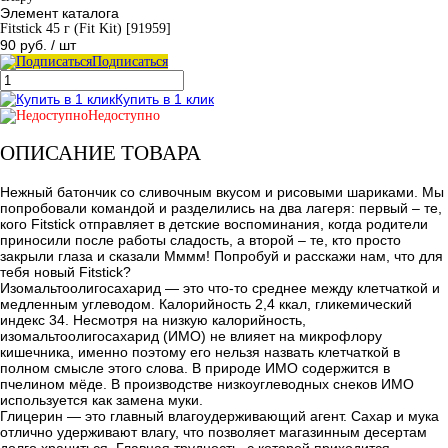
Элемент каталога
Fitstick 45 г (Fit Kit) [91959]
90 руб.
/ шт
Подписаться
Купить в 1 клик
Недоступно
ОПИСАНИЕ ТОВАРА
Нежный батончик со сливочным вкусом и рисовыми шариками. Мы
попробовали командой и разделились на два лагеря: первый – те,
кого Fitstick отправляет в детские воспоминания, когда родители
приносили после работы сладость, а второй – те, кто просто
закрыли глаза и сказали Мммм! Попробуй и расскажи нам, что для
тебя новый Fitstick?
Изомальтоолигосахарид — это что-то среднее между клетчаткой и
медленным углеводом. Калорийность 2,4 ккал, гликемический
индекс 34. Несмотря на низкую калорийность,
изомальтоолигосахарид (ИМО) не влияет на микрофлору
кишечника, именно поэтому его нельзя назвать клетчаткой в
полном смысле этого слова. В природе ИМО содержится в
пчелином мёде. В производстве низкоуглеводных снеков ИМО
используется как замена муки.
Глицерин — это главный влагоудерживающий агент. Сахар и мука
отлично удерживают влагу, что позволяет магазинным десертам
долго храниться. Главная трудность, с которой приходится