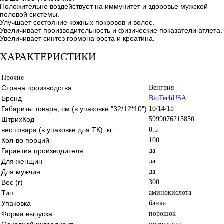
Положительно воздействует на иммунитет и здоровье мужской
половой системы.
Улучшает состояние кожных покровов и волос.
Увеличивает производительность и физические показатели атлета.
Увеличивает синтез гормона роста и креатина.
ХАРАКТЕРИСТИКИ
Прочие
Страна производства
Венгрия
Бренд
BioTechUSA
Габариты товара, см (в упаковке "32/12*10")
10/14/18
ШтрихКод
5999076215850
вес товара (в упаковке для ТК), кг
0.5
Кол-во порций
100
Гарантия производителя
да
Для женщин
да
Для мужчин
да
Вес (г)
300
Тип
аминокислота
Упаковка
банка
Форма выпуска
порошок