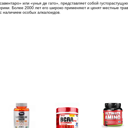
«савентаро» или «унья де гато», представляет собой густорастущ
рики. Более 2000 лет его широко применяют и ценят местные тра
 с наличием особых алкалоидов.