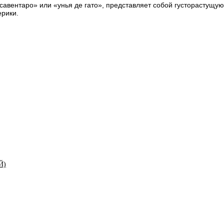
«савентаро» или «унья де гато», представляет собой густорастущ
ерики.
Й)