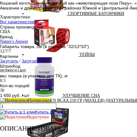
Кошачий коготь, также известный как «животворящая лоза Перу», 
Амазонки и других тропических районах Южной и Центральной Ам
СПОРТИВНЫЕ БАТОНЧИКИ
Характеристики:
Все характеристики
Страна производства
США
Бренд
Nature's Answer
Габариты товара, см (в упаковке "32/12*10")
12/7/7
ТЕЙПЫ
Картинки
Загрузить
/
Загрузить
ШтрихКод
083000161469
вес товара (в упаковке для ТК), кг
0.5
Кол-во порций
30
1 650 руб.
/ шт
УЛУЧШЕНИЕ СНА
Подписаться
100% GOLDEN BCAA 210 ГР (MAXLER) (НАТУРАЛЬНЫ
Купить в 1 клик
Недоступно
ОПИСАНИЕ ТОВАРА