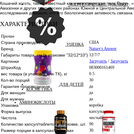
Кошачий коготь, также известный как «животворящая лоза Перу», 
ЭНЕРГЕТИЧЕСКИЕ ДОБАВКИ
Амазонки и других тропических районах Южной и Центральной Аме
исследования доказали, что его биологическая активность связана
ХАРАКТЕРИСТИКИ
Прочие
Страна производства
США
УЦЕНКА
Бренд
Nature's Answer
Габариты товара, см (в упаковке "32/12*10")
12/7/7
Картинки
Загрузить
/
Загрузить
ШтрихКод
083000161469
вес товара (в упаковке для ТК), кг
0.5
Кол-во порций
30
ДЛЯ ДЕТЕЙ
Гарантия производителя
да
КОСМЕТИКА
Для женщин
да
Для мужчин
да
АМИНОКИСЛОТЫ
Упаковка
коробка
Форма выпуска
капсулы
Чистота
чистый
Количество капсул/таблеток в упаковке, шт.
90
Размер порции в капсулах/таблетках
30