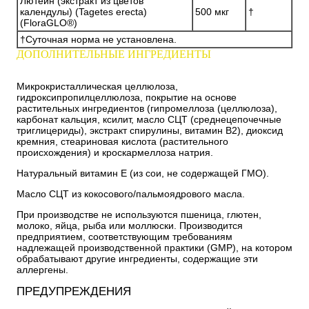
Лютеин (экстракт из цветов
календулы) (Tagetes erecta)
500 мкг
†
(FloraGLO®)
†Суточная норма не установлена.
ДОПОЛНИТЕЛЬНЫЕ ИНГРЕДИЕНТЫ
Микрокристаллическая целлюлоза,
гидроксипропилцеллюлоза, покрытие на основе
растительных ингредиентов (гипромеллоза (целлюлоза),
карбонат кальция, ксилит, масло СЦТ (среднецепочечные
триглицериды), экстракт спирулины, витамин B2), диоксид
кремния, стеариновая кислота (растительного
происхождения) и кроскармеллоза натрия.
Натуральный витамин E (из сои, не содержащей ГМО).
Масло СЦТ из кокосового/пальмоядрового масла.
При производстве не используются пшеница, глютен,
молоко, яйца, рыба или моллюски. Производится
предприятием, соответствующим требованиям
надлежащей производственной практики (GMP), на котором
обрабатывают другие ингредиенты, содержащие эти
аллергены.
ПРЕДУПРЕЖДЕНИЯ