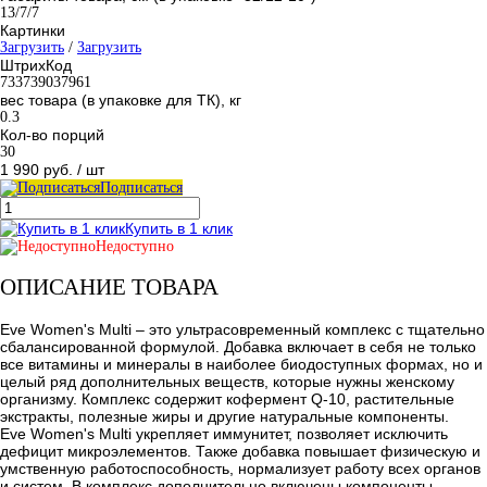
13/7/7
Картинки
Загрузить
/
Загрузить
ШтрихКод
733739037961
вес товара (в упаковке для ТК), кг
0.3
Кол-во порций
30
1 990 руб.
/ шт
Подписаться
Купить в 1 клик
Недоступно
ОПИСАНИЕ ТОВАРА
Eve Women's Multi – это ультрасовременный комплекс с тщательно
сбалансированной формулой. Добавка включает в себя не только
все витамины и минералы в наиболее биодоступных формах, но и
целый ряд дополнительных веществ, которые нужны женскому
организму. Комплекс содержит кофермент Q-10, растительные
экстракты, полезные жиры и другие натуральные компоненты.
Eve Women's Multi укрепляет иммунитет, позволяет исключить
дефицит микроэлементов. Также добавка повышает физическую и
умственную работоспособность, нормализует работу всех органов
и систем. В комплекс дополнительно включены компоненты,