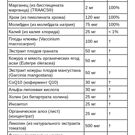
Марганец (из бисглицината
2 мг
100%
марганца) (TRAACS®)
Хром (из пиколината хрома)
120 мкг
100%
Молибден (из молибдата натрия)
75 мкг
100%
Калий (из калия хлорида)
25 мг
< 1%
Плоды клюквы (Vaccinium
100 мг
†
macrocarpon)
Экстракт плодов граната
50 мг
†
Кожура и мякоть органических ягод
50 мг
†
асаи (Euterpe oleracea)
Экстракт кожуры плодов мангустана
50 мг
†
(Garcinia mangostana)
CoQ10 (кофермент Q10)
30 мг
†
Альфа-липоевая кислота
30 мг
†
Холин (из битартрата холина)
25 мг
†
Инозитол
25 мг
†
Органическое алоэ (лист)
25 мг
†
(концентрат)
Ликопин (из натурального экстракта
500 мкг
†
томатов)