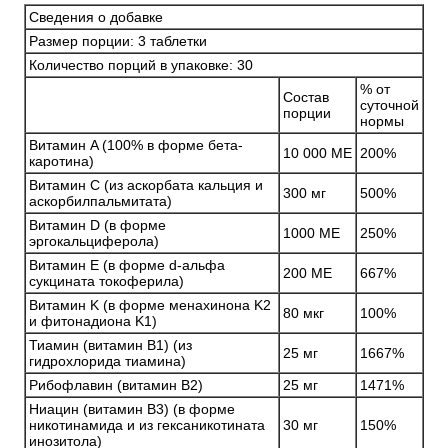
Сведения о добавке
Размер порции: 3 таблетки
Количество порций в упаковке: 30
% от
Состав
суточной
порции
нормы
Витамин A (100% в форме бета-
10 000 МЕ
200%
каротина)
Витамин C (из аскорбата кальция и
300 мг
500%
аскорбилпальмитата)
Витамин D (в форме
1000 МЕ
250%
эргокальциферола)
Витамин E (в форме d-альфа
200 МЕ
667%
сукцината токоферила)
Витамин K (в форме менахинона K2
80 мкг
100%
и фитонадиона K1)
Тиамин (витамин B1) (из
25 мг
1667%
гидрохлорида тиамина)
Рибофлавин (витамин B2)
25 мг
1471%
Ниацин (витамин B3) (в форме
никотинамида и из гексаникотината
30 мг
150%
инозитола)