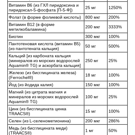
Витамин B6 (из ГХЛ пиридоксина и
25 мг
1250%
пиридоксал-5-фосфата [П-5-Ф])
Фолат (в форме фолиевой кислоты)
800 мкг
200%
Витамин B12 (в форме
200 мкг
3333%
метилкобаламина)
Биотин
300 мкг
100%
Пантотеновая кислота (витамин B5)
50 мг
500%
(из пантотената кальция)
Кальций [из карбоната кальция
(минералов из морских водорослей
250 мг
25%
Aquamin® TG) и аскорбата кальция]
Железо (из биcглицината железа)
18 мг
100%
(Ferrochel®)
Йод (из йодида калия)
150 мкг
100%
Магний (из цитрата магния и
минералов из морских водорослей
100 мг
25%
Aquamin® TG)
Цинк (из бисглицината цинка
15 мг
100%
TRAACS®)
Селен (из L-селенометионина)
200 мкг
286%
Медь (из бисглицината меди)
1 мг
50%
(TRAACS®)