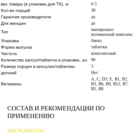
вес товара (в упаковке для ТК), кг
0.3
Кол-во порций
30
Гарантия производителя
да
Для женщин
да
минерально-
Тип
витаминный комплекс
Упаковка
банка
Форма выпуска
таблетки
Чистота
комплексный
Количество капсул/таблеток в упаковке, шт.
90
Размер порции в капсулах/таблетках
3
детский
Нет
A, C, D3, E, B1, B2,
Витамины
B3, B6, B9, B12, B7,
B5, B8
СОСТАВ И РЕКОМЕНДАЦИИ ПО
ПРИМЕНЕНИЮ
ИНГРЕДИЕНТЫ