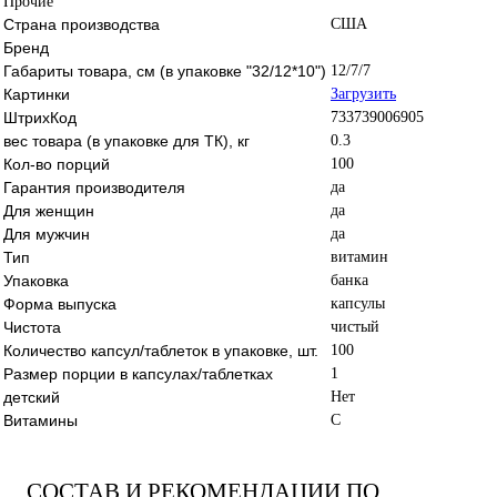
Прочие
Страна производства
США
Бренд
Габариты товара, см (в упаковке "32/12*10")
12/7/7
Картинки
Загрузить
ШтрихКод
733739006905
вес товара (в упаковке для ТК), кг
0.3
Кол-во порций
100
Гарантия производителя
да
Для женщин
да
Для мужчин
да
Тип
витамин
Упаковка
банка
Форма выпуска
капсулы
Чистота
чистый
Количество капсул/таблеток в упаковке, шт.
100
Размер порции в капсулах/таблетках
1
детский
Нет
Витамины
C
СОСТАВ И РЕКОМЕНДАЦИИ ПО